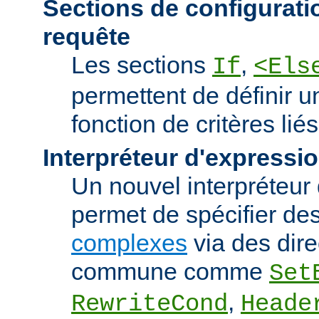
Sections de configurati
requête
Les sections
,
If
<Els
permettent de définir u
fonction de critères lié
Interpréteur d'expressi
Un nouvel interpréteur
permet de spécifier de
complexes
via des dire
commune comme
Set
,
RewriteCond
Heade