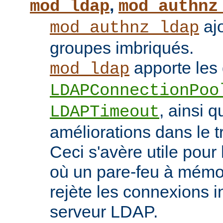
,
mod_ldap
mod_authnz
ajo
mod_authnz_ldap
groupes imbriqués.
apporte les 
mod_ldap
LDAPConnectionPoo
, ainsi q
LDAPTimeout
améliorations dans le t
Ceci s'avère utile pour 
où un pare-feu à mémoir
rejète les connexions i
serveur LDAP.