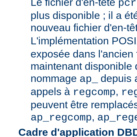
Le fichier d'en-tête
pcr
plus disponible ; il a é
nouveau fichier d'en-t
L'implémentation POS
exposée dans l'ancien f
maintenant disponible 
nommage
depuis
ap_
appels à
,
regcomp
re
peuvent être remplacés
,
ap_regcomp
ap_reg
Cadre d'application DB