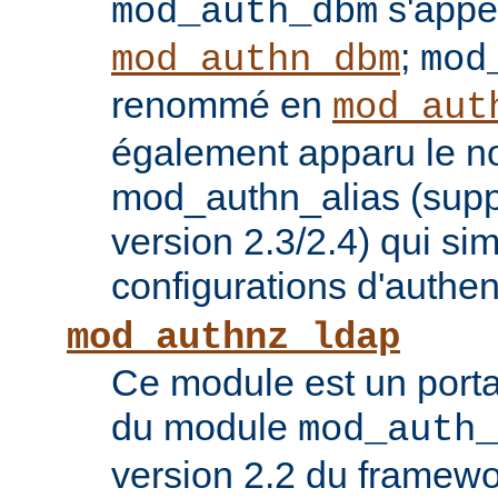
s'appe
mod_auth_dbm
;
mod_authn_dbm
mod
renommé en
mod_aut
également apparu le 
mod_authn_alias (supp
version 2.3/2.4) qui sim
configurations d'authent
mod_authnz_ldap
Ce module est un porta
du module
mod_auth_
version 2.2 du framew