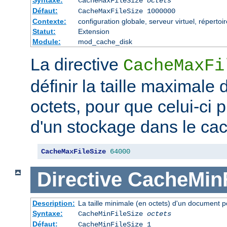
CacheMaxFileSize
octets
Défaut:
CacheMaxFileSize 1000000
Contexte:
configuration globale, serveur virtuel, répertoi
Statut:
Extension
Module:
mod_cache_disk
La directive
CacheMaxFi
définir la taille maximale
octets, pour que celui-ci p
d'un stockage dans le ca
CacheMaxFileSize
64000
Directive
CacheMinF
Description:
La taille minimale (en octets) d'un document p
Syntaxe:
CacheMinFileSize
octets
Défaut:
CacheMinFileSize 1