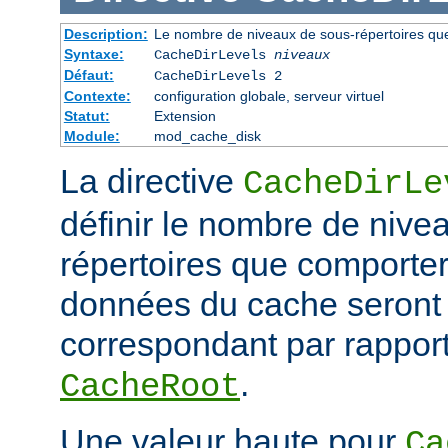
Description:
Le nombre de niveaux de sous-répertoires qu
Syntaxe:
CacheDirLevels
niveaux
Défaut:
CacheDirLevels 2
Contexte:
configuration globale, serveur virtuel
Statut:
Extension
Module:
mod_cache_disk
La directive
CacheDirLe
définir le nombre de nive
répertoires que comporter
données du cache seront
correspondant par rapport
.
CacheRoot
Une valeur haute pour
Ca