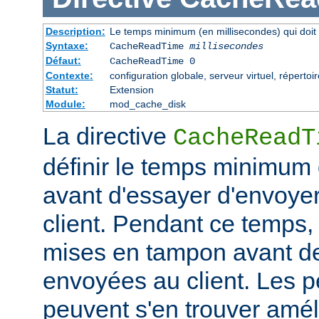
Description:
Le temps minimum (en millisecondes) qui doit 
Syntaxe:
CacheReadTime
millisecondes
Défaut:
CacheReadTime 0
Contexte:
configuration globale, serveur virtuel, répertoi
Statut:
Extension
Module:
mod_cache_disk
La directive
CacheReadT
définir le temps minimum q
avant d'essayer d'envoye
client. Pendant ce temps,
mises en tampon avant de
envoyées au client. Les 
peuvent s'en trouver amél