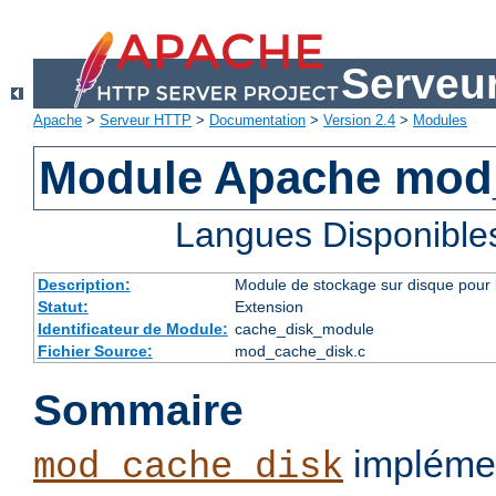
Serveu
Apache
>
Serveur HTTP
>
Documentation
>
Version 2.4
>
Modules
Module Apache mod
Langues Disponible
Description:
Module de stockage sur disque pour l
Statut:
Extension
Identificateur de Module:
cache_disk_module
Fichier Source:
mod_cache_disk.c
Sommaire
implémen
mod_cache_disk