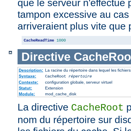
que le serveur n'effectue
tampon excessive au cas
arriveraient plus vite que 
CacheReadTime
1000
Directive
CacheRoo
Description:
La racine du répertoire dans lequel les fichie
Syntaxe:
CacheRoot
répertoire
Contexte:
configuration globale, serveur virtuel
Statut:
Extension
Module:
mod_cache_disk
La directive
p
CacheRoot
nom du répertoire sur dis