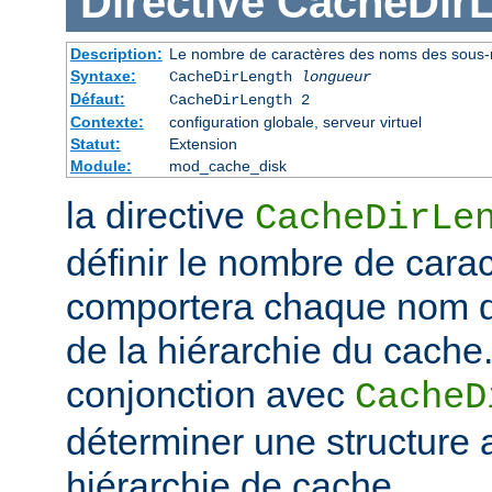
Directive
CacheDir
Description:
Le nombre de caractères des noms des sous-r
Syntaxe:
CacheDirLength
longueur
Défaut:
CacheDirLength 2
Contexte:
configuration globale, serveur virtuel
Statut:
Extension
Module:
mod_cache_disk
la directive
CacheDirLe
définir le nombre de cara
comportera chaque nom d
de la hiérarchie du cache. 
conjonction avec
CacheD
déterminer une structure 
hiérarchie de cache.