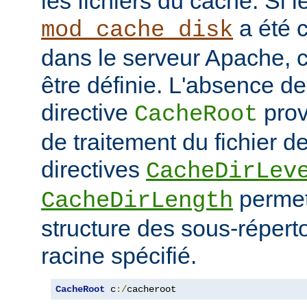
les fichiers du cache. Si 
a été 
mod_cache_disk
dans le serveur Apache, c
être définie. L'absence de 
directive
prov
CacheRoot
de traitement du fichier d
directives
CacheDirLev
permett
CacheDirLength
structure des sous-réperto
racine spécifié.
CacheRoot
 c
:/
cacheroot