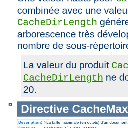
combinée avec une valeu
génére
CacheDirLength
arborescence très dévelop
nombre de sous-répertoir
La valeur du produit
Ca
ne do
CacheDirLength
20.
Directive
CacheMaxF
Description:
>La taille maximale (en octets) d'un document
Syntaxe: