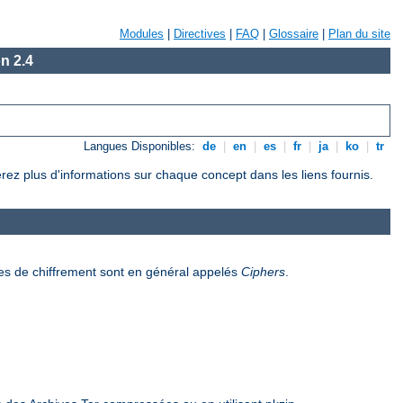
Modules
|
Directives
|
FAQ
|
Glossaire
|
Plan du site
n 2.4
Langues Disponibles:
de
|
en
|
es
|
fr
|
ja
|
ko
|
tr
rez plus d'informations sur chaque concept dans les liens fournis.
es de chiffrement sont en général appelés
Ciphers
.