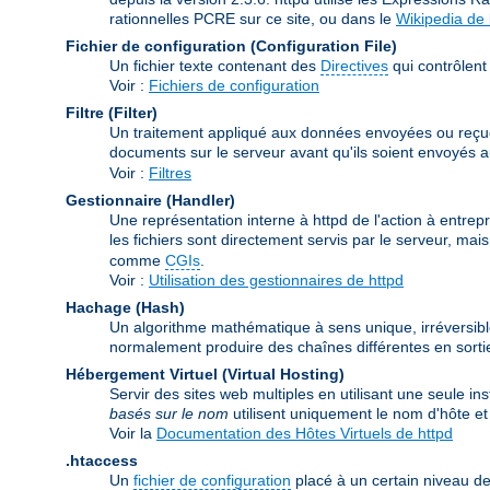
rationnelles PCRE sur ce site, ou dans le
Wikipedia de
Fichier de configuration (Configuration File)
Un fichier texte contenant des
Directives
qui contrôlent 
Voir :
Fichiers de configuration
Filtre (Filter)
Un traitement appliqué aux données envoyées ou reçues pa
documents sur le serveur avant qu'ils soient envoyés au 
Voir :
Filtres
Gestionnaire (Handler)
Une représentation interne à httpd de l'action à entrepr
les fichiers sont directement servis par le serveur, ma
comme
CGIs
.
Voir :
Utilisation des gestionnaires de httpd
Hachage (Hash)
Un algorithme mathématique à sens unique, irréversibl
normalement produire des chaînes différentes en sortie
Hébergement Virtuel (Virtual Hosting)
Servir des sites web multiples en utilisant une seule i
basés sur le nom
utilisent uniquement le nom d'hôte 
Voir la
Documentation des Hôtes Virtuels de httpd
.htaccess
Un
fichier de configuration
placé à un certain niveau de