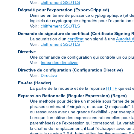
Voir :
chiffrement SSL/TLS
Dégradé pour l'exportation (Export-Crippled)
Diminué en terme de puissance cryptographique (et de s
logiciels de cryptographie dégradés pour l'exportation so
Voir :
chiffrement SSL/TLS
Demande de signature de certificat (Certificate Signing 
La soumission d'un
certificat
non signé à une
Autorité d
Voir :
chiffrement SSL/TLS
Directive
Une commande de configuration qui contrôle un ou plu
Voir :
Index des directives
Directive de configuration (Configuration Directive)
Voir :
Directive
En-tête (Header)
La partie de la requête et de la réponse
HTTP
qui est 
Expression Rationnelle (Regular Expression)
(Regex)
Une méthode pour décrire un modèle sous forme de text
phrases contenant 2 virgules, et aucun Q majuscule". Le
ou ressources avec une grande flexibilité - par exemple
Lorsque l'on utilise des expressions rationnelles pour l
parenthèses) de l'expression qui correspond. La variabl
la chaîne de remplacement, il faut l'échapper avec un an
depuis la version 2.3.6. httpd utilise les Expressions R