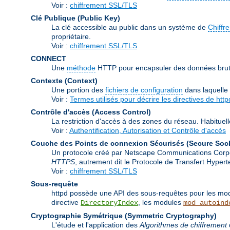
Voir :
chiffrement SSL/TLS
Clé Publique (Public Key)
La clé accessible au public dans un système de
Chiffr
propriétaire.
Voir :
chiffrement SSL/TLS
CONNECT
Une
méthode
HTTP pour encapsuler des données brutes
Contexte (Context)
Une portion des
fichiers de configuration
dans laquelle
Voir :
Termes utilisés pour décrire les directives de http
Contrôle d'accès (Access Control)
La restriction d'accès à des zones du réseau. Habituell
Voir :
Authentification, Autorisation et Contrôle d'accès
Couche des Points de connexion Sécurisés (Secure Soc
Un protocole créé par Netscape Communications Corporat
HTTPS
, autrement dit le Protocole de Transfert Hype
Voir :
chiffrement SSL/TLS
Sous-requête
httpd possède une API des sous-requêtes pour les modu
directive
, les modules
DirectoryIndex
mod_autoind
Cryptographie Symétrique (Symmetric Cryptography)
L'étude et l'application des
Algorithmes de chiffrement