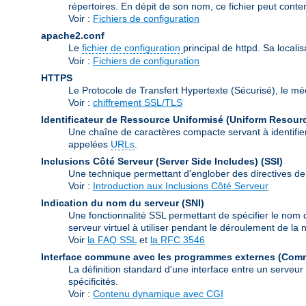
répertoires. En dépit de son nom, ce fichier peut conte
Voir :
Fichiers de configuration
apache2.conf
Le
fichier de configuration
principal de httpd. Sa locali
Voir :
Fichiers de configuration
HTTPS
Le Protocole de Transfert Hypertexte (Sécurisé), le m
Voir :
chiffrement SSL/TLS
Identificateur de Ressource Uniformisé (Uniform Resource
Une chaîne de caractères compacte servant à identifier
appelées
URLs
.
Inclusions Côté Serveur (Server Side Includes)
(SSI)
Une technique permettant d'englober des directives de
Voir :
Introduction aux Inclusions Côté Serveur
Indication du nom du serveur
(SNI)
Une fonctionnalité SSL permettant de spécifier le nom 
serveur virtuel à utiliser pendant le déroulement de l
Voir
la FAQ SSL
et
la RFC 3546
Interface commune avec les programmes externes (Com
La définition standard d'une interface entre un serveu
spécificités.
Voir :
Contenu dynamique avec CGI