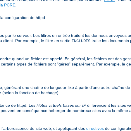
 la PCRE
.
la configuration de httpd.
r le serveur. Les filtres en entrée traitent les données envoyées au ser
client. Par exemple, le filtre en sortie
traite les documents 
INCLUDES
endre quand un fichier est appelé. En général, les fichiers ont des gest
is certains types de fichiers sont "gérés" séparément. Par exemple, le g
e, générant une chaîne de longueur fixe à partir d'une autre chaîne d
 (selon la fonction de hachage).
nstance de httpd. Les
Hôtes virtuels basés sur IP
différencient les sites 
et peuvent en conséquence héberger de nombreux sites avec la même a
 l'arborescence du site web, et appliquant des
directives
de configuratio