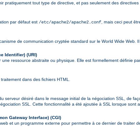
nir pratiquement tout type de directive, et pas seulement des directives
sation par défaut est
, mais ceci peut êt
/etc/apache2/apache2.conf
écanisme de communication cryptée standard sur le World Wide Web. Il
 Identifier)
(URI)
 une ressource abstraite ou physique. Elle est formellement définie pa
 traitement dans des fichiers HTML.
du serveur désiré dans le message initial de la négociation SSL, de faç
a négociation SSL. Cette fonctionnalité a été ajoutée à SSL lorsque son
mon Gateway Interface)
(CGI)
r web et un programme externe pour permettre à ce dernier de traiter de