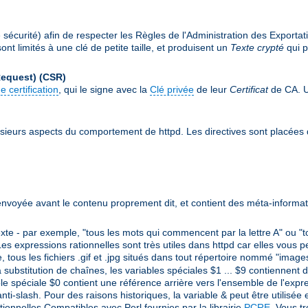
écurité) afin de respecter les Règles de l'Administration des Exportat
nt limités à une clé de petite taille, et produisent un
Texte crypté
qui p
Request)
(CSR)
e certification
, qui le signe avec la
Clé privée
de leur
Certificat
de CA. Un
sieurs aspects du comportement de httpd. Les directives sont placées
envoyée avant le contenu proprement dit, et contient des méta-informat
e - par exemple, "tous les mots qui commencent par la lettre A" ou "t
s expressions rationnelles sont très utiles dans httpd car elles vous p
, tous les fichiers .gif et .jpg situés dans tout répertoire nommé "imag
a substitution de chaînes, les variables spéciales $1 ... $9 contiennent
e spéciale $0 contient une référence arrière vers l'ensemble de l'expres
ti-slash. Pour des raisons historiques, la variable & peut être utilisée 
ationnelles Compatibles avec Perl fournies par la librairie
PCRE
. Vous t