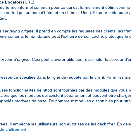
ce Locator)
(URL)
git du terme informel commun pour ce qui est formellement défini comm
ou
, un nom d'hôte, et un chemin. Une URL pour cette page p
tp
https
.
tml
le
serveur d'origine
. Il prend en compte les requêtes des clients, les tr
même contenu, le mandataire peut l'extraire de son cache, plutôt que le
serveur d'origine
. Ceci peut s'avérer utile pour dissimuler le serveur d'o
e ressource spécifiée dans la ligne de requête par le client. Parmi les
 fonctionnalités de httpd sont fournies par des modules que vous pou
 alors que les modules qui existent séparément et peuvent être chargé
 appelés
modules de base
. De nombreux modules disponibles pour httpd
ées. Il empêche les utilisateurs non autorisés de les déchiffrer. En géné
de chiffrement
.