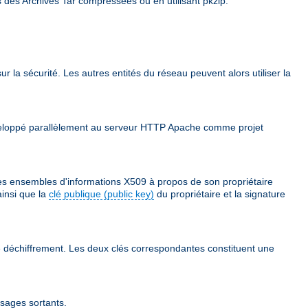
s des Archives Tar compressées ou en utilisant pkzip.
ur la sécurité. Les autres entités du réseau peuvent alors utiliser la
 développé parallèlement au serveur HTTP Apache comme projet
des ensembles d'informations X509 à propos de son propriétaire
ainsi que la
clé publique (public key)
du propriétaire et la signature
 le déchiffrement. Les deux clés correspondantes constituent une
ssages sortants.