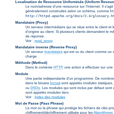
Localisation de Ressource Uniformisée (Uniform Resour
Le nom/adresse d'une ressource sur l'Internet. Il s'a
généralement construites selon un schéma, comme
ht
http://httpd.apache.org/docs/2.4/glossary.h
Mandataire (Proxy)
Un serveur intermédiaire qui se situe entre le client et 
d'origine au client. Si plusieurs clients demandent le 
de réponse.
Voir :
mod_proxy
Mandataire inverse (Reverse Proxy)
Un serveur
mandataire
qui est vu du client comme un
charge.
Méthode (Method)
Dans le contexte
HTTP
, une action à effectuer sur un
Module
Une partie indépendante d'un programme. De nombreuses
dans le binaire
sont appelés
modules statiques
,
httpd
ou
DSOs
. Les modules qui sont inclus par défaut sont
sont appelés
modules tiers
.
Voir :
Index des modules
Mot de Passe (Pass Phrase)
Le mot ou la phrase qui protège les fichiers de clés priv
chiffrement/déchiffrement utilisée pour les
Algorithmes 