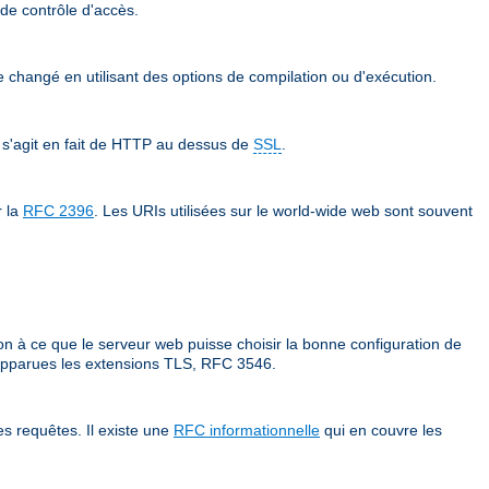
 de contrôle d'accès.
re changé en utilisant des options de compilation ou d'exécution.
 s'agit en fait de HTTP au dessus de
SSL
.
r la
RFC 2396
. Les URIs utilisées sur le world-wide web sont souvent
on à ce que le serveur web puisse choisir la bonne configuration de
t apparues les extensions TLS, RFC 3546.
s requêtes. Il existe une
RFC informationnelle
qui en couvre les