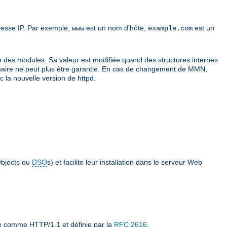
resse IP. Par exemple,
est un nom d'hôte,
est un
www
example.com
e des modules. Sa valeur est modifiée quand des structures internes
é binaire ne peut plus être garantie. En cas de changement de MMN,
 la nouvelle version de httpd.
bjects ou
DSO
s) et facilite leur installation dans le serveur Web
ée comme HTTP/1.1 et définie par la
RFC 2616
.