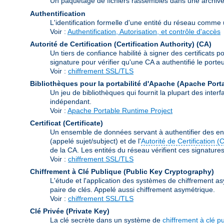
Un paquetage de fichiers rassemblés dans une archive à 
Authentification
L'identification formelle d'une entité du réseau comme un
Voir :
Authentification, Autorisation, et contrôle d'accès
Autorité de Certification (Certification Authority)
(CA)
Un tiers de confiance habilité à signer des certificats p
signature pour vérifier qu'une CA a authentifié le porteur
Voir :
chiffrement SSL/TLS
Bibliothèques pour la portabilité d'Apache (Apache Port
Un jeu de bibliothèques qui fournit la plupart des int
indépendant.
Voir :
Apache Portable Runtime Project
Certificat (Certificate)
Un ensemble de données servant à authentifier des ent
(appelé sujet/subject) et de l'
Autorité de Certification (
de la CA. Les entités du réseau vérifient ces signatures e
Voir :
chiffrement SSL/TLS
Chiffrement à Clé Publique (Public Key Cryptography)
L'étude et l'application des systèmes de chiffrement as
paire de clés. Appelé aussi chiffrement asymétrique.
Voir :
chiffrement SSL/TLS
Clé Privée (Private Key)
La clé secrète dans un système de
chiffrement à clé p