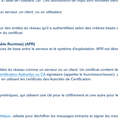
l'aide de l'utilitaire
. Les distributions de httpd sont stockées dan
tar
 serveur, un client, ou un utilisateur.
our des entités du réseau qu'il a authentifiées selon des critères basés s
 du certificat.
able Runtime)
(APR)
erfaces de base entre le serveur et le système d'exploitation. APR est
ités du réseau comme un serveur ou un client. Un certificat contient 
Certification Authority) ou CA
signataire (appelée le fournisseur/issuer), 
n utilisant les certificats des Autorités de Certification.
ymétriques, qui utilisent une clé pour le chiffrement et une autre pour
ublique
, utilisée pour déchiffrer les messages entrants et signer les me