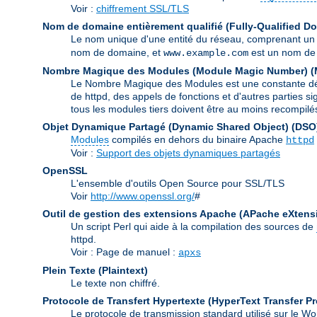
Voir :
chiffrement SSL/TLS
Nom de domaine entièrement qualifié (Fully-Qualified 
Le nom unique d'une entité du réseau, comprenant un
nom de domaine, et
est un nom de 
www.example.com
Nombre Magique des Modules (Module Magic Number)
(
Le Nombre Magique des Modules est une constante défin
de httpd, des appels de fonctions et d'autres parties s
tous les modules tiers doivent être au moins recompilé
Objet Dynamique Partagé (Dynamic Shared Object)
(DSO
Modules
compilés en dehors du binaire Apache
httpd
Voir :
Support des objets dynamiques partagés
OpenSSL
L'ensemble d'outils Open Source pour SSL/TLS
Voir
http://www.openssl.org/
#
Outil de gestion des extensions Apache (APache eXtens
Un script Perl qui aide à la compilation des sources de
httpd.
Voir : Page de manuel :
apxs
Plein Texte (Plaintext)
Le texte non chiffré.
Protocole de Transfert Hypertexte (HyperText Transfer Pr
Le protocole de transmission standard utilisé sur le 