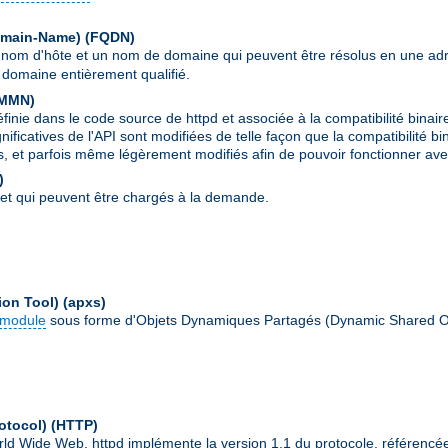
Domain-Name)
(FQDN)
 nom d'hôte et un nom de domaine qui peuvent être résolus en une ad
domaine entièrement qualifié.
MMN
)
ie dans le code source de httpd et associée à la compatibilité binair
ignificatives de l'API sont modifiées de telle façon que la compatibilit
s, et parfois même légèrement modifiés afin de pouvoir fonctionner avec
)
et qui peuvent être chargés à la demande.
ion Tool)
(apxs)
module
sous forme d'Objets Dynamiques Partagés (Dynamic Shared O
otocol)
(HTTP)
World Wide Web. httpd implémente la version 1.1 du protocole, référenc