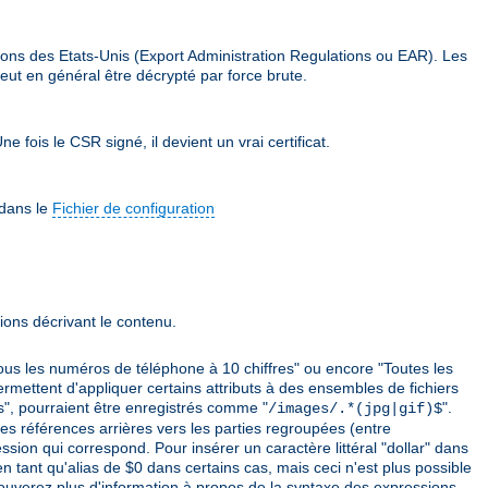
ions des Etats-Unis (Export Administration Regulations ou EAR). Les
eut en général être décrypté par force brute.
e fois le CSR signé, il devient un vrai certificat.
 dans le
Fichier de configuration
ions décrivant le contenu.
ous les numéros de téléphone à 10 chiffres" ou encore "Toutes les
ermettent d'appliquer certains attributs à des ensembles de fichiers
es", pourraient être enregistrés comme "
".
/images/.*(jpg|gif)$
 des références arrières vers les parties regroupées (entre
sion qui correspond. Pour insérer un caractère littéral "dollar" dans
en tant qu'alias de $0 dans certains cas, mais ceci n'est plus possible
rouverez plus d'information à propos de la syntaxe des expressions