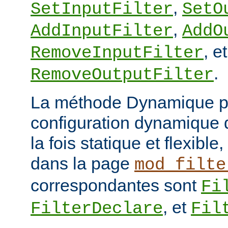
,
SetInputFilter
SetO
,
AddInputFilter
AddO
, et
RemoveInputFilter
.
RemoveOutputFilter
La méthode Dynamique p
configuration dynamique de
la fois statique et flexibl
dans la page
mod_filte
correspondantes sont
Fi
, et
FilterDeclare
Fil