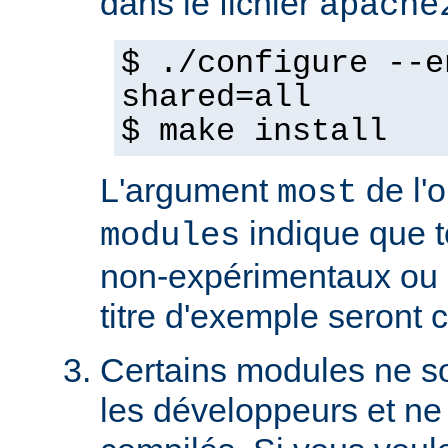
dans le fichier
apache
$ ./configure --e
shared=all
$ make install
L'argument
de l'
most
indique que 
modules
non-expérimentaux ou q
titre d'exemple seront 
Certains modules ne so
les développeurs et ne