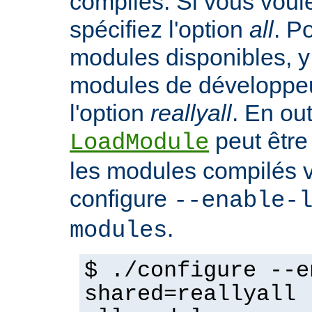
compilés. Si vous voulez
spécifiez l'option
all
. P
modules disponibles, y
modules de développeu
l'option
reallyall
. En out
peut être
LoadModule
les modules compilés vi
configure
--enable-
.
modules
$ ./configure --e
shared=reallyall 