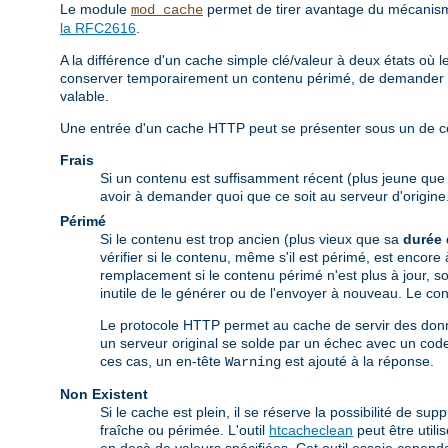
Le module
permet de tirer avantage du mécanisme
mod_cache
la RFC2616
.
A la différence d'un cache simple clé/valeur à deux états o
conserver temporairement un contenu périmé, de demander au 
valable.
Une entrée d'un cache HTTP peut se présenter sous un de ces
Frais
Si un contenu est suffisamment récent (plus jeune qu
avoir à demander quoi que ce soit au serveur d'origine
Périmé
Si le contenu est trop ancien (plus vieux que sa
durée 
vérifier si le contenu, même s'il est périmé, est encore
remplacement si le contenu périmé n'est plus à jour, soi
inutile de le générer ou de l'envoyer à nouveau. Le cont
Le protocole HTTP permet au cache de servir des donn
un serveur original se solde par un échec avec un code
ces cas, un en-tête
est ajouté à la réponse.
Warning
Non Existent
Si le cache est plein, il se réserve la possibilité de s
fraîche ou périmée. L'outil
htcacheclean
peut être util