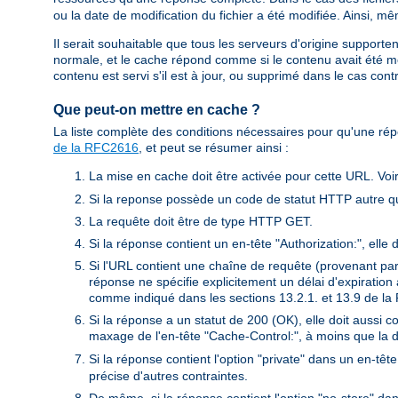
ou la date de modification du fichier a été modifiée. Ainsi, m
Il serait souhaitable que tous les serveurs d'origine supporten
normale, et le cache répond comme si le contenu avait été mo
contenu est servi s'il est à jour, ou supprimé dans le cas contr
Que peut-on mettre en cache ?
La liste complète des conditions nécessaires pour qu'une ré
de la RFC2616
, et peut se résumer ainsi :
La mise en cache doit être activée pour cette URL. Voir
Si la reponse possède un code de statut HTTP autre qu
La requête doit être de type HTTP GET.
Si la réponse contient un en-tête "Authorization:", elle
Si l'URL contient une chaîne de requête (provenant p
réponse ne spécifie explicitement un délai d'expiration
comme indiqué dans les sections 13.2.1. et 13.9 de l
Si la réponse a un statut de 200 (OK), elle doit aussi 
maxage de l'en-tête "Cache-Control:", à moins que la d
Si la réponse contient l'option "private" dans un en-tê
précise d'autres contraintes.
De même, si la réponse contient l'option "no-store" da