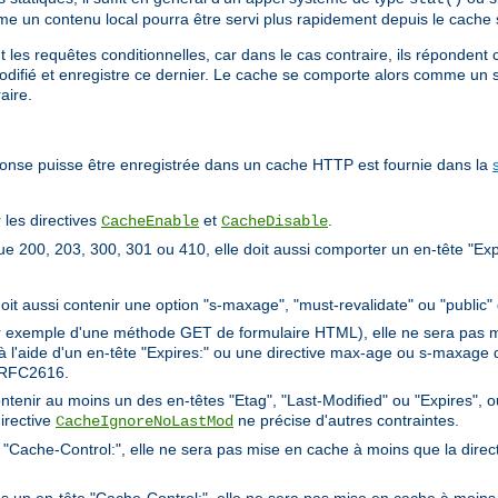
ême un contenu local pourra être servi plus rapidement depuis le cache s'
t les requêtes conditionnelles, car dans le cas contraire, ils répondent
difié et enregistre ce dernier. Le cache se comporte alors comme un s
aire.
ponse puisse être enregistrée dans un cache HTTP est fournie dans la
 les directives
et
.
CacheEnable
CacheDisable
e 200, 203, 300, 301 ou 410, elle doit aussi comporter un en-tête "Exp
 doit aussi contenir une option "s-maxage", "must-revalidate" ou "public"
ar exemple d'une méthode GET de formulaire HTML), elle ne sera pas m
 à l'aide d'un en-tête "Expires:" ou une directive max-age ou s-maxage 
a RFC2616.
contenir au moins un des en-têtes "Etag", "Last-Modified" ou "Expires", 
irective
ne précise d'autres contraintes.
CacheIgnoreNoLastMod
te "Cache-Control:", elle ne sera pas mise en cache à moins que la direc
ns un en-tête "Cache-Control:", elle ne sera pas mise en cache à moins 