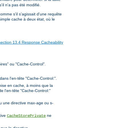
il n'a pas été modifié.
 comme s'il s'agissait d'une requête
imple cache à deux état, où le
section 13.4 Response Cacheability
ires" ou "Cache-Control".
 dans l'en-tête "Cache-Control:".
ise en cache, à moins que la
de l'en-tête "Cache-Control:"
ou une directive max-age ou s-
tive
ne
CacheStorePrivate
que la directive