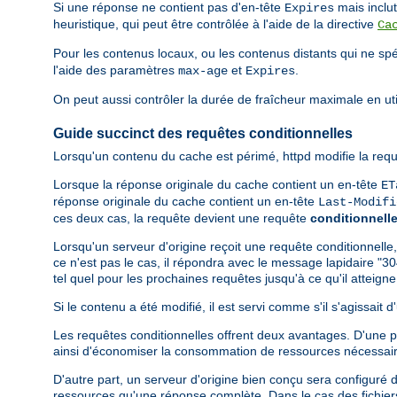
Si une réponse ne contient pas d'en-tête
mais inclu
Expires
heuristique, qui peut être contrôlée à l'aide de la directive
Ca
Pour les contenus locaux, ou les contenus distants qui ne spé
l'aide des paramètres
et
.
max-age
Expires
On peut aussi contrôler la durée de fraîcheur maximale en util
Guide succinct des requêtes conditionnelles
Lorsqu'un contenu du cache est périmé, httpd modifie la requ
Lorsque la réponse originale du cache contient un en-tête
ET
réponse originale du cache contient un en-tête
Last-Modifi
ces deux cas, la requête devient une requête
conditionnell
Lorsqu'un serveur d'origine reçoit une requête conditionnelle,
ce n'est pas le cas, il répondra avec le message lapidaire "30
tel quel pour les prochaines requêtes jusqu'à ce qu'il atteig
Si le contenu a été modifié, il est servi comme s'il s'agissait
Les requêtes conditionnelles offrent deux avantages. D'une par
ainsi d'économiser la consommation de ressources nécessair
D'autre part, un serveur d'origine bien conçu sera configuré 
ressources qu'une réponse complète. Dans le cas des fichiers 