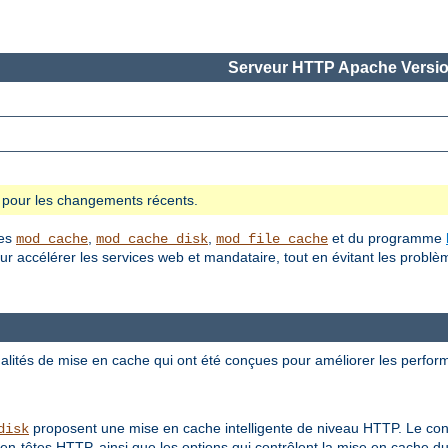
Serveur HTTP Apache Versio
se pour les changements récents.
les
,
,
et du programme
mod_cache
mod_cache_disk
mod_file_cache
 accélérer les services web et mandataire, tout en évitant les problèm
lités de mise en cache qui ont été conçues pour améliorer les perfor
proposent une mise en cache intelligente de niveau HTTP. Le con
disk
en-têtes HTTP, ainsi que les options qui contrôlent la mise en cache 