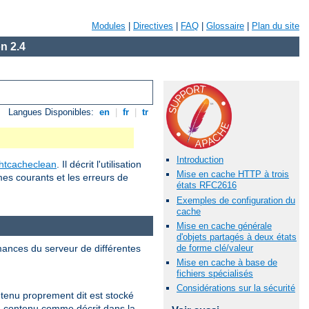
Modules
|
Directives
|
FAQ
|
Glossaire
|
Plan du site
n 2.4
Langues Disponibles:
en
|
fr
|
tr
Introduction
htcacheclean
. Il décrit l'utilisation
Mise en cache HTTP à trois
es courants et les erreurs de
états RFC2616
Exemples de configuration du
cache
Mise en cache générale
d'objets partagés à deux états
mances du serveur de différentes
de forme clé/valeur
Mise en cache à base de
fichiers spécialisés
Considérations sur la sécurité
tenu proprement dit est stocké
du contenu comme décrit dans la