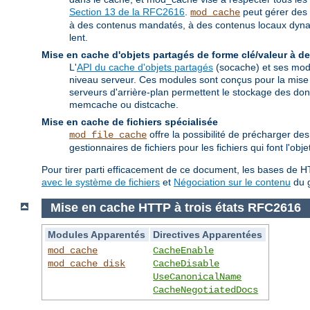
Section 13 de la RFC2616
.
peut gérer des 
mod_cache
à des contenus mandatés, à des contenus locaux dynami
lent.
Mise en cache d'objets partagés de forme clé/valeur à de
L'
API du cache d'objets partagés
(socache) et ses modu
niveau serveur. Ces modules sont conçus pour la mise
serveurs d'arrière-plan permettent le stockage des 
memcache ou distcache.
Mise en cache de fichiers spécialisée
offre la possibilité de précharger d
mod_file_cache
gestionnaires de fichiers pour les fichiers qui font l'ob
Pour tirer parti efficacement de ce document, les bases de HT
avec le système de fichiers
et
Négociation sur le contenu
du g
Mise en cache HTTP à trois états RFC2616
Modules Apparentés
Directives Apparentées
mod_cache
CacheEnable
mod_cache_disk
CacheDisable
UseCanonicalName
CacheNegotiatedDocs