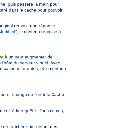
ache, puis passera la main pour
istré dans le cache pour pouvoir
 original renvoie une réponse
Modified", le contenu repasse à
à
peut augmenter de
me
On
d'hôte du serveur virtuel. Avec
e cache différentes, et le contenu
ou
de l'en-tête
s-maxage
Cache-
à la requête. Dans ce cas,
ntrol
e de fraîcheur par défaut des