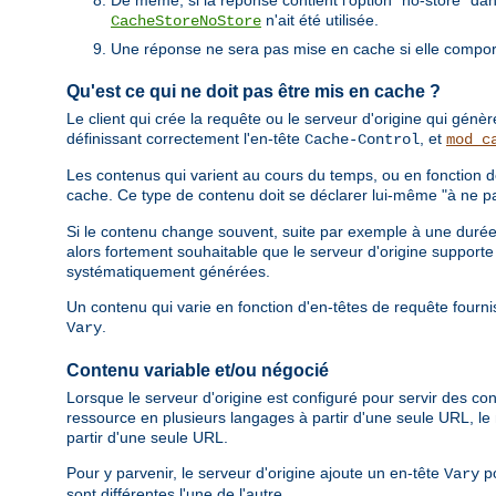
n'ait été utilisée.
CacheStoreNoStore
Une réponse ne sera pas mise en cache si elle comporte
Qu'est ce qui ne doit pas être mis en cache ?
Le client qui crée la requête ou le serveur d'origine qui gén
définissant correctement l'en-tête
, et
Cache-Control
mod_c
Les contenus qui varient au cours du temps, ou en fonction d
cache. Ce type de contenu doit se déclarer lui-même "à ne pa
Si le contenu change souvent, suite par exemple à une durée d
alors fortement souhaitable que le serveur d'origine support
systématiquement générées.
Un contenu qui varie en fonction d'en-têtes de requête fournis
.
Vary
Contenu variable et/ou négocié
Lorsque le serveur d'origine est configuré pour servir des con
ressource en plusieurs langages à partir d'une seule URL, 
partir d'une seule URL.
Pour y parvenir, le serveur d'origine ajoute un en-tête
po
Vary
sont différentes l'une de l'autre.