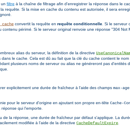
a un
filtre
à la chaîne de filtrage afin d'enregistrer la réponse dans le c
la requête. Si la mise en cache du contenu est autorisée, il sera enreg
ignoré.
convertit la requête en
requête conditionnelle
. Si le serveur
_cache
du contenu périmé. Si le serveur original renvoie une réponse "304 Not 
breux alias du serveur, la définition de la directive
UseCanonicalNa
dans le cache. Cela est dû au fait que la clé du cache contient le nom 
sédant plusieurs noms de serveur ou alias ne généreront pas d'entités d
ique.
arer explicitement une durée de fraîcheur à l'aide des champs
max-age
inie pour le serveur d'origine en ajoutant son propre en-tête
Cache-Co
a réponse qui l'emporte.
u de la réponse, une durée de fraîcheur par défaut s'applique. La duré
acilement modifiée à l'aide de la directive
.
CacheDefaultExpire