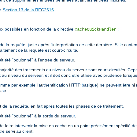
ant de supprimer les entrées périmées avant les entrées fraîches.
la
Section 13 de la RFC2616
.
x possibles en fonction de la directive
:
CacheQuickHandler
e la requête, juste après l'interprétation de cette dernière. Si le conten
aitement de la requête est court-circuité.
t été "boulonné" à l'entrée du serveur.
orité des traitements au niveau du serveur sont court-circuités. Cepend
nt au niveau du serveur, et il doit donc être utilisé avec prudence lors
omme par exemple l'authentification HTTP basique) ne peuvent être ni 
ase.
 de la requête, en fait après toutes les phases de ce traitement.
t été "boulonné" à la sortie du serveur.
e faire intervenir la mise en cache en un point précisément spécifié de 
re servi au client.