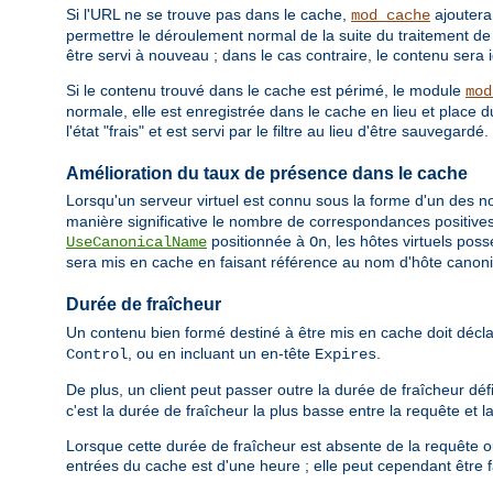
Si l'URL ne se trouve pas dans le cache,
ajouter
mod_cache
permettre le déroulement normal de la suite du traitement de 
être servi à nouveau ; dans le cas contraire, le contenu sera 
Si le contenu trouvé dans le cache est périmé, le module
mod
normale, elle est enregistrée dans le cache en lieu et place 
l'état "frais" et est servi par le filtre au lieu d'être sauvegardé.
Amélioration du taux de présence dans le cache
Lorsqu'un serveur virtuel est connu sous la forme d'un des nom
manière significative le nombre de correspondances positives 
positionnée à
, les hôtes virtuels pos
UseCanonicalName
On
sera mis en cache en faisant référence au nom d'hôte canon
Durée de fraîcheur
Un contenu bien formé destiné à être mis en cache doit décl
, ou en incluant un en-tête
.
Control
Expires
De plus, un client peut passer outre la durée de fraîcheur déf
c'est la durée de fraîcheur la plus basse entre la requête et l
Lorsque cette durée de fraîcheur est absente de la requête o
entrées du cache est d'une heure ; elle peut cependant être f