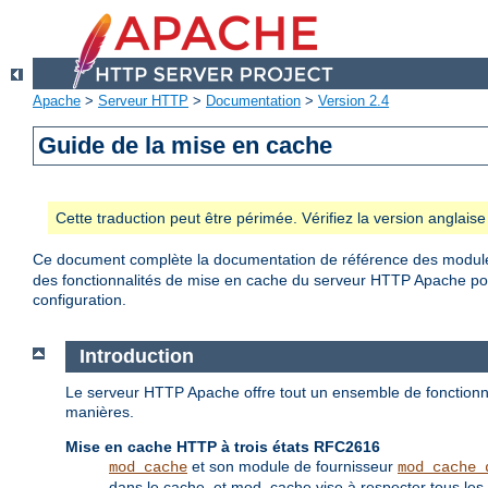
Apache
>
Serveur HTTP
>
Documentation
>
Version 2.4
Guide de la mise en cache
Cette traduction peut être périmée. Vérifiez la version anglai
Ce document complète la documentation de référence des modu
des fonctionnalités de mise en cache du serveur HTTP Apache pour
configuration.
Introduction
Le serveur HTTP Apache offre tout un ensemble de fonctionna
manières.
Mise en cache HTTP à trois états RFC2616
et son module de fournisseur
mod_cache
mod_cache_
dans le cache, et mod_cache vise à respecter tous les 