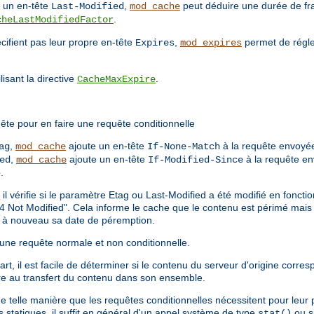
t un en-tête
,
peut déduire une durée de fr
Last-Modified
mod_cache
.
cheLastModifiedFactor
cifient pas leur propre en-tête
,
permet de régle
Expires
mod_expires
isant la directive
.
CacheMaxExpire
ête pour en faire une requête conditionnelle
,
ajoute un en-tête
à la requête envoyée
ag
mod_cache
If-None-Match
,
ajoute un en-tête
à la requête en
ed
mod_cache
If-Modified-Since
e
.
 il vérifie si le paramètre Etag ou Last-Modified a été modifié en fonct
4 Not Modified". Cela informe le cache que le contenu est périmé mais en
ne à nouveau sa date de péremption.
 d'une requête normale et non conditionnelle.
t, il est facile de déterminer si le contenu du serveur d'origine corres
e au transfert du contenu dans son ensemble.
de telle manière que les requêtes conditionnelles nécessitent pour leur
statiques, il suffit en général d'un appel système de type
ou si
stat()