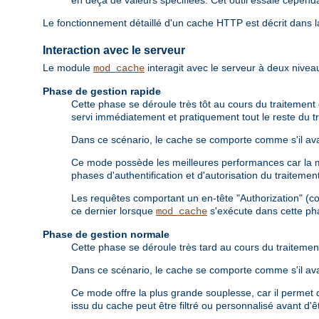
en deçà de valeurs spécifiées. Cet outil essaie cepend
Le fonctionnement détaillé d'un cache HTTP est décrit dans 
Interaction avec le serveur
Le module
interagit avec le serveur à deux niveau
mod_cache
Phase de gestion rapide
Cette phase se déroule très tôt au cours du traitement d
servi immédiatement et pratiquement tout le reste du tr
Dans ce scénario, le cache se comporte comme s'il avai
Ce mode possède les meilleures performances car la maj
phases d'authentification et d'autorisation du traiteme
Les requêtes comportant un en-tête "Authorization" (c
ce dernier lorsque
s'exécute dans cette ph
mod_cache
Phase de gestion normale
Cette phase se déroule très tard au cours du traitement
Dans ce scénario, le cache se comporte comme s'il avai
Ce mode offre la plus grande souplesse, car il permet d
issu du cache peut être filtré ou personnalisé avant d'êt