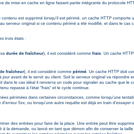
 de mise en cache en ligne faisant partie intégrante du protocole HTT
ù le contenu est supprimé lorsqu'il est périmé, un cache HTTP comport
serveur original si ce contenu périmé a été modifié, et dans le cas c
 trois états :
e sa
durée de fraîcheur
), il est considéré comme
frais
. Un cache HTTP 
.
de fraîcheur
), il est considéré comme
périmé
. Un cache HTTP doit cont
 à jour avant de le servir au client. Soit le serveur original va répondr
t dans le cas idéal il renverra un code pour signaler au cache que le con
enu repasse à l'état "frais" et le cycle continue.
ées périmées dans certaines circonstances, comme lorsqu'une tentativ
 d'erreur 5xx, ou lorsqu'une autre requête est déjà en train d'essayer 
upprimer des entrées pour faire de la place. Une entrée peut être supprim
isé à la demande, ou lancé en tant que démon afin de conserver la taill