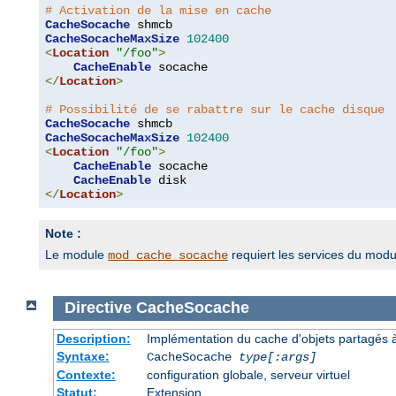
# Activation de la mise en cache
CacheSocache
CacheSocacheMaxSize
102400
<
Location
"/foo"
>
CacheEnable
</
Location
>
# Possibilité de se rabattre sur le cache disque
CacheSocache
CacheSocacheMaxSize
102400
<
Location
"/foo"
>
CacheEnable
 socache

CacheEnable
</
Location
>
Note :
Le module
requiert les services du mod
mod_cache_socache
Directive
CacheSocache
Description:
Implémentation du cache d'objets partagés à 
Syntaxe:
CacheSocache
type[:args]
Contexte:
configuration globale, serveur virtuel
Statut:
Extension