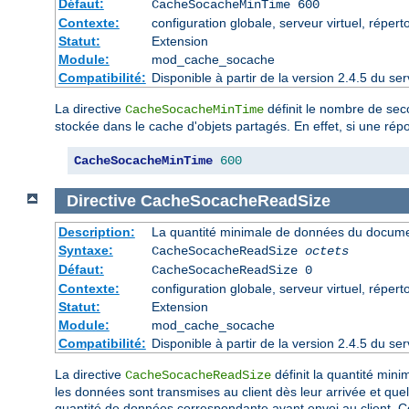
Défaut:
CacheSocacheMinTime 600
Contexte:
configuration globale, serveur virtuel, répert
Statut:
Extension
Module:
mod_cache_socache
Compatibilité:
Disponible à partir de la version 2.4.5 du 
La directive
définit le nombre de sec
CacheSocacheMinTime
stockée dans le cache d'objets partagés. En effet, si une rép
CacheSocacheMinTime
600
Directive
CacheSocacheReadSize
Description:
La quantité minimale de données du document
Syntaxe:
CacheSocacheReadSize
octets
Défaut:
CacheSocacheReadSize 0
Contexte:
configuration globale, serveur virtuel, répert
Statut:
Extension
Module:
mod_cache_socache
Compatibilité:
Disponible à partir de la version 2.4.5 du 
La directive
définit la quantité mini
CacheSocacheReadSize
les données sont transmises au client dès leur arrivée et quell
quantité de données correspondante avant envoi au client. 