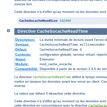
inverse lent.
Cette directive n'a d'effet qu'au moment où les données sont 
CacheSocacheReadSize
102400
Directive
CacheSocacheReadTime
Description:
La durée minimale de lecture avant l'envoi 
Syntaxe:
CacheSocacheReadTime
millisecondes
Défaut:
CacheSocacheReadTime 0
Contexte:
configuration globale, serveur virtuel, répert
Statut:
Extension
Module:
mod_cache_socache
Compatibilité:
Disponible à partir de la version 2.4.5 du 
La directive
définit le temps minimal
CacheSocacheReadTime
mettre en tampon les données avant leur envoi au client. C
inverse.
La valeur par défaut 0 désactive cette directive.
Cette directive n'a d'effet qu'au moment où les données sont 
cette directive en concomitance avec la directive
CacheSoca