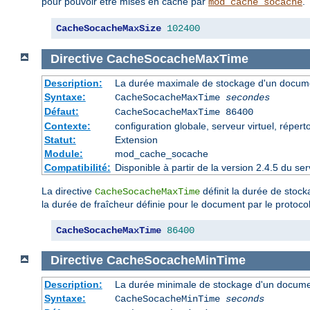
pour pouvoir être mises en cache par
.
mod_cache_socache
CacheSocacheMaxSize
102400
Directive
CacheSocacheMaxTime
Description:
La durée maximale de stockage d'un docume
Syntaxe:
CacheSocacheMaxTime
secondes
Défaut:
CacheSocacheMaxTime 86400
Contexte:
configuration globale, serveur virtuel, répert
Statut:
Extension
Module:
mod_cache_socache
Compatibilité:
Disponible à partir de la version 2.4.5 du 
La directive
définit la durée de stoc
CacheSocacheMaxTime
la durée de fraîcheur définie pour le document par le protoc
CacheSocacheMaxTime
86400
Directive
CacheSocacheMinTime
Description:
La durée minimale de stockage d'un docume
Syntaxe:
CacheSocacheMinTime
seconds