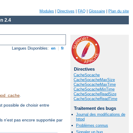
Modules
|
Directives
|
FAQ
|
Glossaire
|
Plan du site
n 2.4
Langues Disponibles:
en
|
fr
Directives
CacheSocache
CacheSocacheMaxSize
CacheSocacheMaxTime
CacheSocacheMinTime
CacheSocacheReadSize
.
mod_cache
CacheSocacheReadTime
 possible de choisir entre
Traitement des bugs
Journal des modifications de
httpd
ls n'est pas encore supportée par
Problèmes connus
Signaler un bug