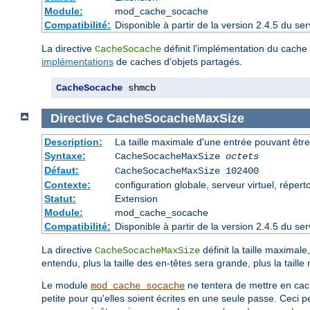
Module:
mod_cache_socache
Compatibilité:
Disponible à partir de la version 2.4.5 du 
La directive
définit l'implémentation du cache d
CacheSocache
implémentations
de caches d'objets partagés.
CacheSocache
 shmcb
Directive
CacheSocacheMaxSize
Description:
La taille maximale d'une entrée pouvant êtr
Syntaxe:
CacheSocacheMaxSize
octets
Défaut:
CacheSocacheMaxSize 102400
Contexte:
configuration globale, serveur virtuel, répert
Statut:
Extension
Module:
mod_cache_socache
Compatibilité:
Disponible à partir de la version 2.4.5 du 
La directive
définit la taille maxima
CacheSocacheMaxSize
entendu, plus la taille des en-têtes sera grande, plus la tail
Le module
ne tentera de mettre en cach
mod_cache_socache
petite pour qu'elles soient écrites en une seule passe. Ceci