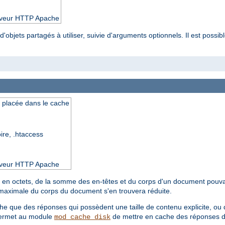
serveur HTTP Apache
'objets partagés à utiliser, suivie d'arguments optionnels. Il est possibl
e placée dans le cache
oire, .htaccess
serveur HTTP Apache
le, en octets, de la somme des en-têtes et du corps d'un document pouva
le maximale du corps du document s'en trouvera réduite.
e que des réponses qui possèdent une taille de contenu explicite, ou d
 permet au module
de mettre en cache des réponses don
mod_cache_disk