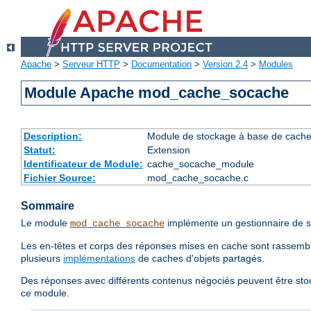
Apache
>
Serveur HTTP
>
Documentation
>
Version 2.4
>
Modules
Module Apache mod_cache_socache
Description:
Module de stockage à base de cache d
Statut:
Extension
Identificateur de Module:
cache_socache_module
Fichier Source:
mod_cache_socache.c
Sommaire
Le module
implémente un gestionnaire de s
mod_cache_socache
Les en-têtes et corps des réponses mises en cache sont rassemblé
plusieurs
implémentations
de caches d'objets partagés.
Des réponses avec différents contenus négociés peuvent être sto
ce module.