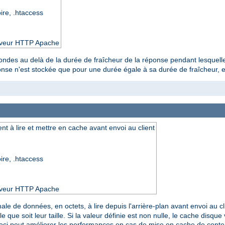
oire, .htaccess
serveur HTTP Apache
ondes au delà de la durée de fraîcheur de la réponse pendant lesquelle
onse n'est stockée que pour une durée égale à sa durée de fraîcheur, ell
 à lire et mettre en cache avant envoi au client
oire, .htaccess
serveur HTTP Apache
male de données, en octets, à lire depuis l'arrière-plan avant envoi au cl
e que soit leur taille. Si la valeur définie est non nulle, le cache disq
Ceci peut améliorer les performances en cas de mise en cache de con