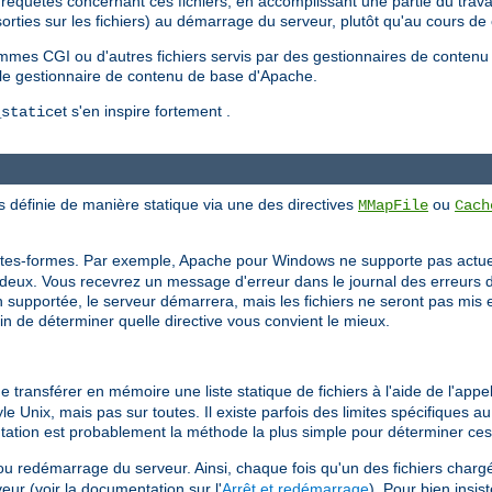
requêtes concernant ces fichiers, en accomplissant une partie du trava
s/sorties sur les fichiers) au démarrage du serveur, plutôt qu'au cours d
ammes CGI ou d'autres fichiers servis par des gestionnaires de contenu
 le gestionnaire de contenu de base d'Apache.
et s'en inspire fortement .
_static
s définie de manière statique via une des directives
ou
MMapFile
Cach
lates-formes. Par exemple, Apache pour Windows ne supporte pas actue
deux. Vous recevrez un message d'erreur dans le journal des erreurs du
on supportée, le serveur démarrera, mais les fichiers ne seront pas mis 
in de déterminer quelle directive vous convient le mieux.
 transférer en mémoire une liste statique de fichiers à l'aide de l'app
e Unix, mais pas sur toutes. Il existe parfois des limites spécifiques au
ntation est probablement la méthode la plus simple pour déterminer ces 
ou redémarrage du serveur. Ainsi, chaque fois qu'un des fichiers char
ur (voir la documentation sur l'
Arrêt et redémarrage
). Pour bien insist