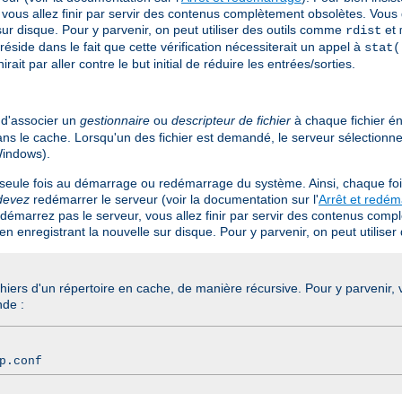
 vous allez finir par servir des contenus complètement obsolètes. Vous 
ur disque. Pour y parvenir, on peut utiliser des outils comme
et
rdist
side dans le fait que cette vérification nécessiterait un appel à
stat(
t par aller contre le but initial de réduire les entrées/sorties.
d'associer un
gestionnaire
ou
descripteur de fichier
à chaque fichier én
dans le cache. Lorsqu'un des fichier est demandé, le serveur sélectionn
indows).
 seule fois au démarrage ou redémarrage du système. Ainsi, chaque foi
devez
redémarrer le serveur (voir la documentation sur l'
Arrêt et redé
redémarrez pas le serveur, vous allez finir par servir des contenus com
en enregistrant la nouvelle sur disque. Pour y parvenir, on peut utilis
chiers d'un répertoire en cache, de manière récursive. Pour y parvenir
nde :
p.conf