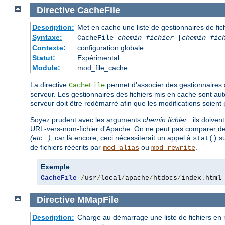
Directive
CacheFile
Description:
Met en cache une liste de gestionnaires de fi
Syntaxe:
CacheFile
chemin fichier
[
chemin fic
Contexte:
configuration globale
Statut:
Expérimental
Module:
mod_file_cache
La directive
permet d'associer des gestionnaires 
CacheFile
serveur. Les gestionnaires des fichiers mis en cache sont aut
serveur doit être redémarré afin que les modifications soient
Soyez prudent avec les arguments
chemin fichier
: ils doive
URL-vers-nom-fichier d'Apache. On ne peut pas comparer des
(etc...)
, car là encore, ceci nécessiterait un appel à
su
stat()
de fichiers réécrits par
ou
.
mod_alias
mod_rewrite
Exemple
CacheFile
/
usr
/
local
/
apache
/
htdocs
/
index
.
html
Directive
MMapFile
Description:
Charge au démarrage une liste de fichiers en