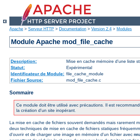
Apache
>
Serveur HTTP
>
Documentation
>
Version 2.4
>
Modules
Module Apache mod_file_cache
Description:
Mise en cache mémoire d'une liste sta
Statut:
Expérimental
Identificateur de Module:
file_cache_module
Fichier Source:
mod_file_cache.c
Sommaire
Ce module doit être utilisé avec précautions. Il est recommandé
la création d'un site inopérant.
La mise en cache de fichiers souvent demandés mais rarement mod
deux techniques de mise en cache de fichiers
statiques
fréquemmen
d'ouvrir et de charger une image en mémoire d'un fichier avec
mm