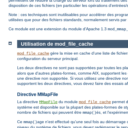
permettent de réduire la charge du serveur lors du traitement des 
disposition de ces fichiers (en particulier les opérations d'entrée
Note : ces techniques sont inutilisables pour accélérer des progr
utilisées que pour des fichiers standards, normalement servis par
Ce module est une extension du module d'Apache 1.3
mod_mmap
Utilisation de mod_file_cache
gère la mise en cache d'une liste de fichier
mod_file_cache
configuration du serveur principal.
Les deux directives ne sont pas supportées par toutes les p
alors que d'autres plates-formes, comme AIX, supportent les 
une directive non supportée. Si vous utilisez une directive n
supportent les deux directives, vous devez faire des essais af
Directive MMapFile
La directive
du module
permet de
MMapFile
mod_file_cache
système est disponible sur la plupart des plates-formes de styl
nombre de fichiers qui peuvent être
és, et l'expérime
mmap()
Ce
age n'est effectué qu'une seul fois au démarrage 
mmap()
niveau du système de fichiers, vous
devez
redémarrer le serve