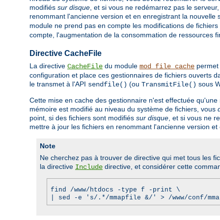
modifiés
sur disque
, et si vous ne redémarrez pas le serveur,
renommant l'ancienne version et en enregistrant la nouvelle s
module ne prend pas en compte les modifications de fichiers ré
compte, l'augmentation de la consommation de ressources finirai
Directive CacheFile
La directive
du module
permet 
CacheFile
mod_file_cache
configuration et place ces gestionnaires de fichiers ouverts 
le transmet à l'API
(ou
sous W
sendfile()
TransmitFile()
Cette mise en cache des gestionnaire n'est effectuée qu'une
mémoire est modifié au niveau du système de fichiers, vous
point, si des fichiers sont modifiés
sur disque
, et si vous ne 
mettre à jour les fichiers en renommant l'ancienne version et 
Note
Ne cherchez pas à trouver de directive qui met tous les fi
la directive
directive, et considérer cette comma
Include
find /www/htdocs -type f -print \
| sed -e 's/.*/mmapfile &/' > /www/conf/mma