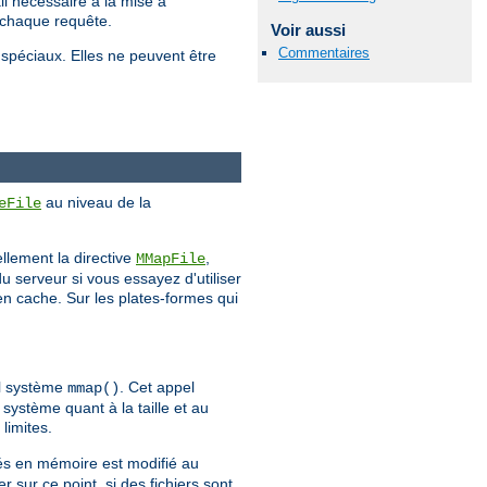
il nécessaire à la mise à
e chaque requête.
Voir aussi
Commentaires
 spéciaux. Elles ne peuvent être
au niveau de la
eFile
llement la directive
,
MMapFile
 serveur si vous essayez d'utiliser
en cache. Sur les plates-formes qui
el système
. Cet appel
mmap()
 système quant à la taille et au
limites.
gés en mémoire est modifié au
er sur ce point, si des fichiers sont