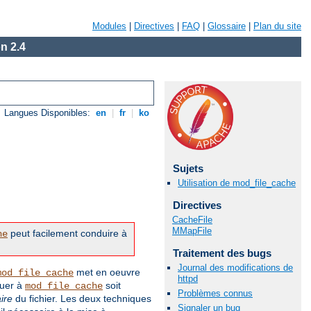
Modules
|
Directives
|
FAQ
|
Glossaire
|
Plan du site
n 2.4
Langues Disponibles:
en
|
fr
|
ko
Sujets
Utilisation de mod_file_cache
Directives
CacheFile
MMapFile
peut facilement conduire à
he
Traitement des bugs
Journal des modifications de
met en oeuvre
mod_file_cache
httpd
quer à
soit
mod_file_cache
Problèmes connus
ire
du fichier. Les deux techniques
Signaler un bug