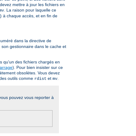
devez mettre à jour les fichiers en
. La raison pour laquelle ce
mv
à chaque accès, et en fin de
)
uméré dans la directive de
e son gestionnaire dans le cache et
s qu'un des fichiers chargés en
marrage
). Pour bien insister sur ce
plètement obsolètes. Vous devez
er des outils comme
et
.
rdist
mv
, vous pouvez vous reporter à