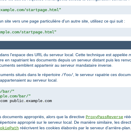
example.com/startpage.html"
ite vers une page particulière d'un autre site, utilisez ce qui suit :
ample.com/startpage.html"
 dans l'espace des URL du serveur local. Cette technique est appelée
m
en rapatriant les documents depuis un serveur distant puis les renvoya
 documents semblent appartenir au serveur mandataire inverse.
uments situés dans le répertoire
, le serveur rapatrie ces docum
/foo/
 appartenaient au serveur local.
m/bar/"
mple.com/bar/"
.
com public
.
example
.
es documents appropriés, alors que la directive
rééc
ProxyPassReverse
répertoire approprié sur le serveur local. De manière similaire, les direc
réécrivent les cookies élaborés par le serveur d'arrière-plan
okiePath