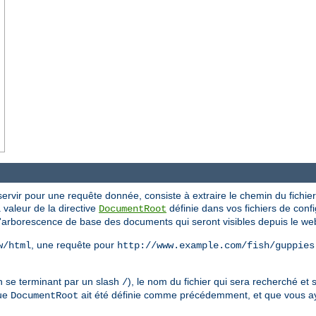
ervir pour une requête donnée, consiste à extraire le chemin du fichier 
la valeur de la directive
définie dans vos fichiers de config
DocumentRoot
l'arborescence de base des documents qui seront visibles depuis le we
, une requête pour
w/html
http://www.example.com/fish/guppies
n se terminant par un slash
), le nom du fichier qui sera recherché et s
/
que
ait été définie comme précédemment, et que vous a
DocumentRoot