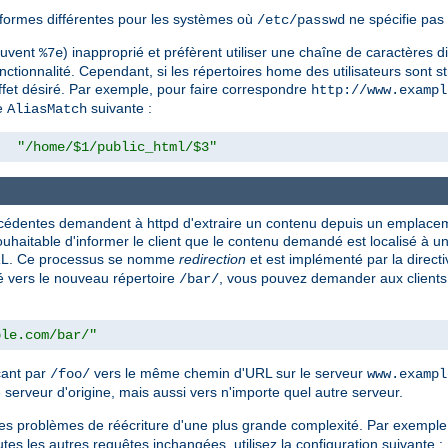
formes différentes pour les systèmes où
ne spécifie pas 
/etc/passwd
souvent
) inapproprié et préfèrent utiliser une chaîne de caractères d
%7e
nctionnalité. Cependant, si les répertoires home des utilisateurs sont st
effet désiré. Par exemple, pour faire correspondre
http://www.exampl
ve
suivante :
AliasMatch
"/home/$1/public_html/$3"
précédentes demandent à httpd d'extraire un contenu depuis un emplac
s souhaitable d'informer le client que le contenu demandé est localisé à
 URL. Ce processus se nomme
redirection
et est implémenté par la direct
 vers le nouveau répertoire
, vous pouvez demander aux clients 
/bar/
ple.com/bar/"
çant par
vers le même chemin d'URL sur le serveur
/foo/
www.exampl
 serveur d'origine, mais aussi vers n'importe quel autre serveur.
les problèmes de réécriture d'une plus grande complexité. Par exemple,
outes les autres requêtes inchangées, utilisez la configuration suivante :