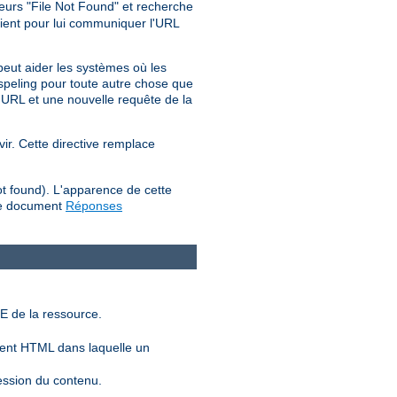
reurs "File Not Found" et recherche
lient pour lui communiquer l'URL
peut aider les systèmes où les
d_speling pour toute autre chose que
'URL et une nouvelle requête de la
vir. Cette directive remplace
ot found). L'apparence de cette
 le document
Réponses
E de la ressource.
ent HTML dans laquelle un
ession du contenu.