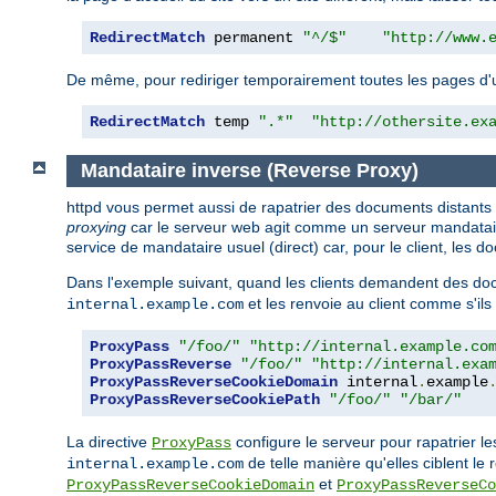
RedirectMatch
 permanent 
"^/$"
"http://www.
De même, pour rediriger temporairement toutes les pages d'un s
RedirectMatch
 temp 
".*"
"http://othersite.ex
Mandataire inverse (Reverse Proxy)
httpd vous permet aussi de rapatrier des documents distants
proxying
car le serveur web agit comme un serveur mandataire 
service de mandataire usuel (direct) car, pour le client, les
Dans l'exemple suivant, quand les clients demandent des doc
et les renvoie au client comme s'ils
internal.example.com
ProxyPass
"/foo/"
"http://internal.example.co
ProxyPassReverse
"/foo/"
"http://internal.exa
ProxyPassReverseCookieDomain
 internal
.
example
ProxyPassReverseCookiePath
"/foo/"
"/bar/"
La directive
configure le serveur pour rapatrier l
ProxyPass
de telle manière qu'elles ciblent le 
internal.example.com
et
ProxyPassReverseCookieDomain
ProxyPassReverseCo