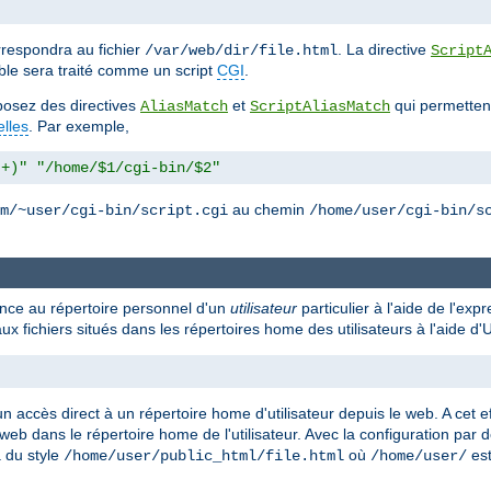
respondra au fichier
. La directive
/var/web/dir/file.html
Script
ble sera traité comme un script
CGI
.
isposez des directives
et
qui permettent
AliasMatch
ScriptAliasMatch
elles
. Par exemple,
.+)"
"/home/$1/cgi-bin/$2"
au chemin
m/~user/cgi-bin/script.cgi
/home/user/cgi-bin/s
rence au répertoire personnel d'un
utilisateur
particulier à l'aide de l'exp
ux fichiers situés dans les répertoires home des utilisateurs à l'aide 
n accès direct à un répertoire home d'utilisateur depuis le web. A cet ef
 web dans le répertoire home de l'utilisateur. Avec la configuration par 
a du style
où
est
/home/user/public_html/file.html
/home/user/