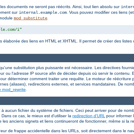
 les documents ne seront pas réécrits. Ainsi, tout lien absolu sur
inter
tement sur
. Vous pouvez modifier ces liens (et
internal.example.com
e module
.
mod_substitute
ple.com/i"
s élaborée des liens en HTML et XHTML. Il permet de créer des listes d
.
squ'une substitution plus puissante est nécessaire. Les directives fourn
r ou l'adresse IP source afin de décider depuis où servir le contenu. E
r déterminer comment traiter une requête. Le moteur de réécriture peu
rnes (aliases), redirections externes, et services mandataires. De nom
e mod_rewrite
.
 aucun fichier du système de fichiers. Ceci peut arriver pour de nombr
Dans ce cas, le mieux est d'utiliser la
redirection d'URL
pour informer l
e les anciens signets et liens continueront de fonctionner, même si la 
reur de frappe accidentelle dans les URLs, soit directement dans le nav