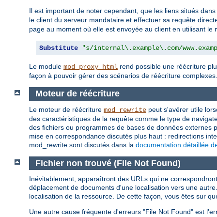
Il est important de noter cependant, que les liens situés dans
le client du serveur mandataire et effectuer sa requête direc
page au moment où elle est envoyée au client en utilisant l
Substitute
"s/internal\.example\.com/www.exam
Le module
rend possible une réécriture plu
mod_proxy_html
façon à pouvoir gérer des scénarios de réécriture complexes
Moteur de réécriture
Le moteur de réécriture
peut s'avérer utile lor
mod_rewrite
des caractéristiques de la requête comme le type de navigateu
des fichiers ou programmes de bases de données externes pou
mise en correspondance discutés plus haut : redirections inte
mod_rewrite sont discutés dans la
documentation détaillée d
Fichier non trouvé (File Not Found)
Inévitablement, apparaîtront des URLs qui ne correspondront à
déplacement de documents d'une localisation vers une autre. 
localisation de la ressource. De cette façon, vous êtes sur qu
Une autre cause fréquente d'erreurs "File Not Found" est l'er