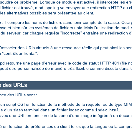
ésoudre ce problème. Lorsque ce module est activé, il intercepte les er
el fichier est trouvé, mod_speling va envoyer une redirection HTTP au c
 des alternatives possibles sera présentée au client.
 : il compare les noms de fichiers sans tenir compte de la casse. Ceci 
asse et bien sûr les systèmes de fichiers unix. Mais l'utilisation de mo
du serveur, car chaque requête "incorrecte" entraîne une redirection d
associer des URIs virtuels à une ressource réelle qui peut ainsi les ser
 "contrôleur frontal".
httpd retourne une page d'erreur avec le code de statut HTTP 404 (file n
peut être personnalisée de manière très flexible comme discuté dans
e des URLs
nce des URLs sont :
 script CGI en fonction de la méthode de la requête, ou du type MIM
 d'un slash terminal dans un fichier index comme
.
index.html
vec une URL en fonction de la zone d'une image intégrée à un docum
 en fonction de préférences du client telles que la langue ou la compr