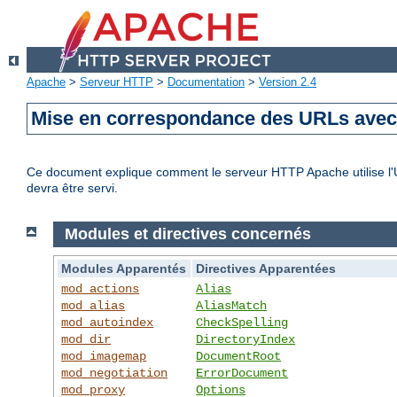
Apache
>
Serveur HTTP
>
Documentation
>
Version 2.4
Mise en correspondance des URLs avec 
Ce document explique comment le serveur HTTP Apache utilise l'UR
devra être servi.
Modules et directives concernés
Modules Apparentés
Directives Apparentées
mod_actions
Alias
mod_alias
AliasMatch
mod_autoindex
CheckSpelling
mod_dir
DirectoryIndex
mod_imagemap
DocumentRoot
mod_negotiation
ErrorDocument
mod_proxy
Options