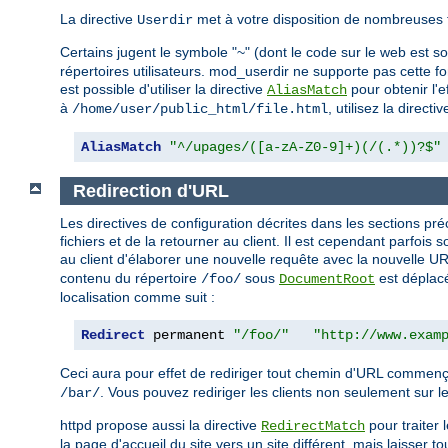
La directive
met à votre disposition de nombreuses 
Userdir
Certains jugent le symbole "~" (dont le code sur le web est 
répertoires utilisateurs. mod_userdir ne supporte pas cette fo
est possible d'utiliser la directive
pour obtenir l'
AliasMatch
à
, utilisez la directi
/home/user/public_html/file.html
AliasMatch
"^/upages/([a-zA-Z0-9]+)(/(.*))?$"
Redirection d'URL
Les directives de configuration décrites dans les sections 
fichiers et de la retourner au client. Il est cependant parfoi
au client d'élaborer une nouvelle requête avec la nouvelle
contenu du répertoire
sous
est déplacé
/foo/
DocumentRoot
localisation comme suit :
Redirect
 permanent 
"/foo/"
"http://www.exam
Ceci aura pour effet de rediriger tout chemin d'URL commen
. Vous pouvez rediriger les clients non seulement sur le
/bar/
httpd propose aussi la directive
pour traiter 
RedirectMatch
la page d'accueil du site vers un site différent, mais laisser t