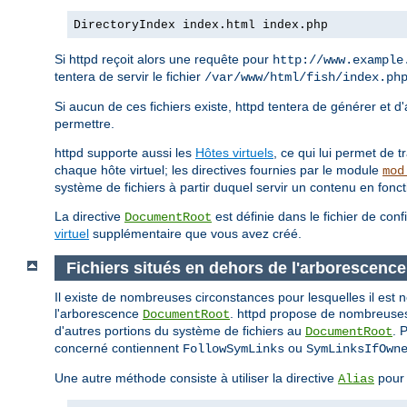
DirectoryIndex index.html index.php
Si httpd reçoit alors une requête pour
http://www.example
tentera de servir le fichier
/var/www/html/fish/index.ph
Si aucun de ces fichiers existe, httpd tentera de générer et d
permettre.
httpd supporte aussi les
Hôtes virtuels
, ce qui lui permet de 
chaque hôte virtuel; les directives fournies par le module
mod
système de fichiers à partir duquel servir un contenu en fonc
La directive
est définie dans le fichier de conf
DocumentRoot
virtuel
supplémentaire que vous avez créé.
Fichiers situés en dehors de l'arborescen
Il existe de nombreuses circonstances pour lesquelles il est 
l'arborescence
. httpd propose de nombreuses 
DocumentRoot
d'autres portions du système de fichiers au
. 
DocumentRoot
concerné contiennent
ou
FollowSymLinks
SymLinksIfOwn
Une autre méthode consiste à utiliser la directive
pour 
Alias