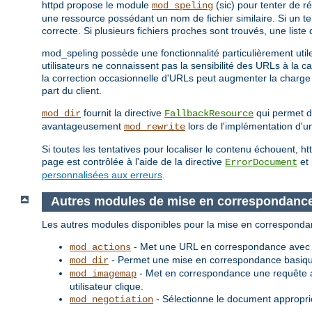
httpd propose le module
(sic) pour tenter de r
mod_speling
une ressource possédant un nom de fichier similaire. Si un t
correcte. Si plusieurs fichiers proches sont trouvés, une liste
mod_speling possède une fonctionnalité particulièrement utile
utilisateurs ne connaissent pas la sensibilité des URLs à la c
la correction occasionnelle d'URLs peut augmenter la charge 
part du client.
fournit la directive
qui permet d'
mod_dir
FallbackResource
avantageusement
lors de l'implémentation d'un
mod_rewrite
Si toutes les tentatives pour localiser le contenu échouent, 
page est contrôlée à l'aide de la directive
et 
ErrorDocument
personnalisées aux erreurs
.
Autres modules de mise en correspondanc
Les autres modules disponibles pour la mise en corresponda
- Met une URL en correspondance avec un
mod_actions
- Permet une mise en correspondance basique
mod_dir
- Met en correspondance une requête a
mod_imagemap
utilisateur clique.
- Sélectionne le document approprié
mod_negotiation