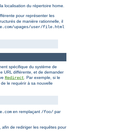
la localisation du répertoire home.
ifférente pour représenter les
ructurés de manière rationnelle, il
e.com/upages/user/file.html
ement spécifique du système de
 une URL différente, et de demander
ive
. Par exemple, si le
Redirect
de le requérir à sa nouvelle
en remplaçant
par
e.com
/foo/
 afin de rediriger les requêtes pour