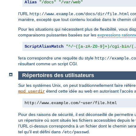
Alias
"/docs"
"/var/web"
l'URL
cor
http://www.example.com/docs/dir/file.html
manière, excepté que tout contenu localisé dans le chemin ci
Pour les situations qui nécessitent plus de flexibilité, vous d
comparaisons puissantes basées sur les
expressions rationn
ScriptAliasMatch
"^/~([a-zA-Z0-9]+)/cgi-bin/(
fera correspondre une requête du style
http://example.co
résultant comme un script CGI.
Répertoires des utilisateurs
Sur les systèmes Unix, on peut traditionnellement faire réfé
étend cette idée au web en autorisant l'accès a
mod_userdir
http://www.example.com/~user/file.html
Pour des raisons de sécurité, il est déconseillé de permettre u
un répertoire où sont situés les fichiers accessibles depuis le
l'URL ci-dessus correspondra à un fichier dont le chemin ser
tel qu'il est défini dans
.
/etc/passwd