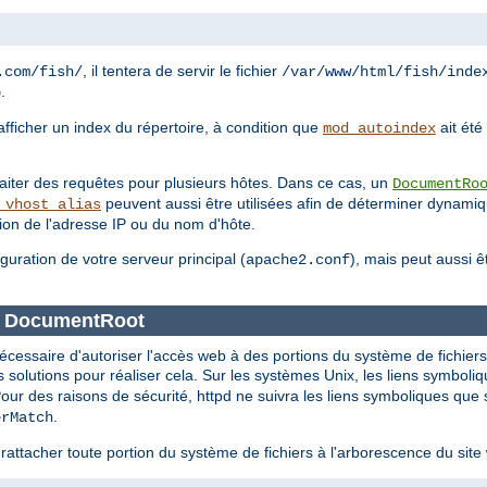
, il tentera de servir le fichier
.com/fish/
/var/www/html/fish/inde
.
p
'afficher un index du répertoire, à condition que
ait été
mod_autoindex
traiter des requêtes pour plusieurs hôtes. Dans ce cas, un
DocumentRo
peuvent aussi être utilisées afin de déterminer dynam
_vhost_alias
tion de l'adresse IP ou du nom d'hôte.
iguration de votre serveur principal (
), mais peut aussi 
apache2.conf
ce DocumentRoot
nécessaire d'autoriser l'accès web à des portions du système de fichier
solutions pour réaliser cela. Sur les systèmes Unix, les liens symboli
Pour des raisons de sécurité, httpd ne suivra les liens symboliques que 
.
erMatch
rattacher toute portion du système de fichiers à l'arborescence du sit