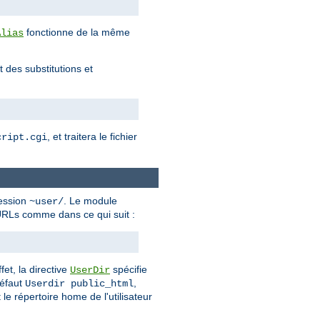
fonctionne de la même
Alias
 des substitutions et
, et traitera le fichier
cript.cgi
ression
. Le module
~user/
d'URLs comme dans ce qui suit :
fet, la directive
spécifie
UserDir
défaut
,
Userdir public_html
 le répertoire home de l'utilisateur