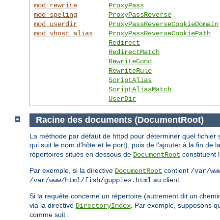
mod_rewrite
ProxyPass
mod_speling
ProxyPassReverse
mod_userdir
ProxyPassReverseCookieDomain
mod_vhost_alias
ProxyPassReverseCookiePath
Redirect
RedirectMatch
RewriteCond
RewriteRule
ScriptAlias
ScriptAliasMatch
UserDir
Racine des documents (DocumentRoot)
La méthode par défaut de httpd pour déterminer quel fichier s
qui suit le nom d'hôte et le port), puis de l'ajouter à la fin de 
répertoires situés en dessous de
constituent 
DocumentRoot
Par exemple, si la directive
contient
DocumentRoot
/var/ww
au client.
/var/www/html/fish/guppies.html
Si la requête concerne un répertoire (autrement dit un chemi
via la directive
. Par exemple, supposons 
DirectoryIndex
comme suit :