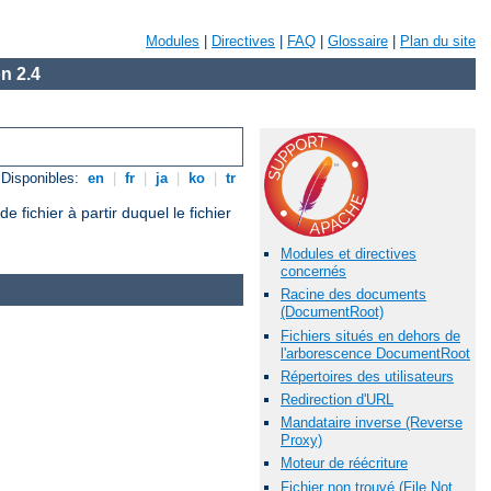
Modules
|
Directives
|
FAQ
|
Glossaire
|
Plan du site
n 2.4
Disponibles:
en
|
fr
|
ja
|
ko
|
tr
ichier à partir duquel le fichier
Modules et directives
concernés
Racine des documents
(DocumentRoot)
Fichiers situés en dehors de
l'arborescence DocumentRoot
Répertoires des utilisateurs
Redirection d'URL
Mandataire inverse (Reverse
Proxy)
Moteur de réécriture
Fichier non trouvé (File Not