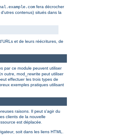
fera décrocher
nal.example.com
 d'utres contenus) situés dans la
'URLs et de leurs réécritures, de
ies par ce module peuvent utiliser
n outre, mod_rewrite peut utiliser
t effectuer les trois types de
breux exemples pratiques utilisant
euses raisons. Il peut s'agir du
es clients de la nouvelle
ressource est déplacée.
igateur, soit dans les liens HTML.