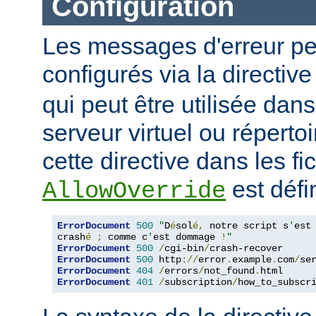
Configuration
Les messages d'erreur pe
configurés via la directiv
qui peut être utilisée dan
serveur virtuel ou répertoi
cette directive dans les fi
est défin
AllowOverride
ErrorDocument
500
"
D
é
sol
é,
 notre script s
'
est

crash
é
;
 comme c
'
est dommage 
!
"
ErrorDocument
500
/
cgi-bin
/
ErrorDocument
500
 http
://
error
.
example
.
com
/
se
ErrorDocument
404
/
errors
/
not_found
.
ErrorDocument
401
/
subscription
/
how_to_subscr