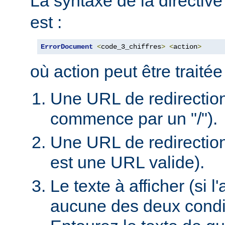
La syntaxe de la directiv
est :
ErrorDocument
<
code_3_chiffres
>
<
action
>
où action peut être traité
Une URL de redirection l
commence par un "/").
Une URL de redirection
est une URL valide).
Le texte à afficher (si 
aucune des deux condi