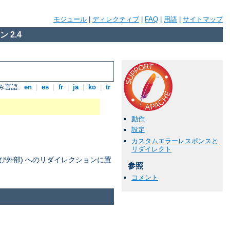
モジュール
|
ディレクティブ
|
FAQ
|
用語
|
サイトマップ
 2.4
み言語:
en
|
es
|
fr
|
ja
|
ko
|
tr
動作
設定
カスタムエラーレスポンスと
リダイレクト
部及び外部) へのリダイレクションに置
参照
コメント