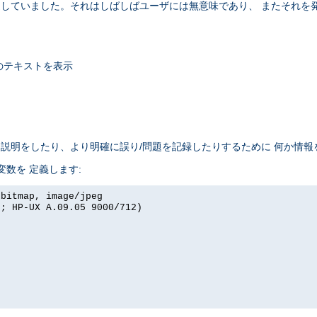
セージを 返していました。それはしばしばユーザには無意味であり、 またそ
のテキストを表示
れは説明をしたり、より明確に誤り/問題を記録したりするために 何か情
境変数を 定義します:
xbitmap, image/jpeg
I; HP-UX A.09.05 9000/712)