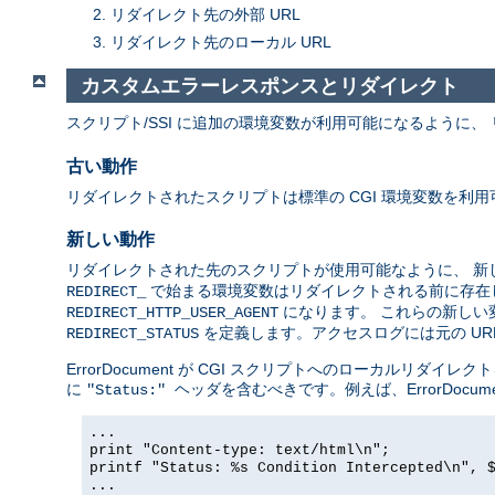
リダイレクト先の外部 URL
リダイレクト先のローカル URL
カスタムエラーレスポンスとリダイレクト
スクリプト/SSI に追加の環境変数が利用可能になるように、 リ
古い動作
リダイレクトされたスクリプトは標準の CGI 環境変数を利
新しい動作
リダイレクトされた先のスクリプトが使用可能なように、 
で始まる環境変数はリダイレクトされる前に存在し
REDIRECT_
になります。 これらの新しい変
REDIRECT_HTTP_USER_AGENT
を定義します。アクセスログには元の URL
REDIRECT_STATUS
ErrorDocument が CGI スクリプトへのローカル
に
ヘッダを含むべきです。例えば、ErrorDocu
"Status:"
...
print "Content-type: text/html\n";
printf "Status: %s Condition Intercepted\n", 
...