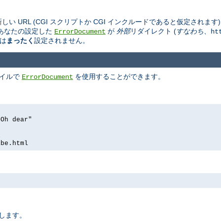
しい URL (CGI スクリプトか CGI インクルードであると仮定されま
あなたの設定した
が
外部
リダイレクト (
すなわち
、
ErrorDocument
ht
は
まったく
設定されません。
ァイルで
を使用することができます。
ErrorDocument
 Oh dear"
l
ibe.html
定します。