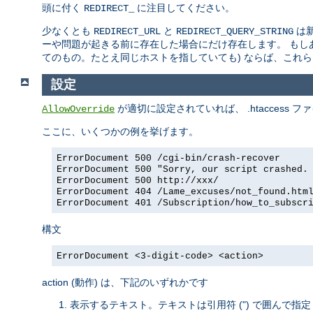
頭に付く
に注目してください。
REDIRECT_
少なくとも
と
は新
REDIRECT_URL
REDIRECT_QUERY_STRING
ーや問題が起きる前に存在した場合にだけ存在します。 もし
てのもの。たとえ同じホストを指していても) ならば、これら
設定
が適切に設定されていれば、 .htaccess フ
AllowOverride
ここに、いくつかの例を挙げます。
ErrorDocument 500 /cgi-bin/crash-recover
ErrorDocument 500 "Sorry, our script crashed.
ErrorDocument 500 http://xxx/
ErrorDocument 404 /Lame_excuses/not_found.htm
ErrorDocument 401 /Subscription/how_to_subscr
構文
ErrorDocument <3-digit-code> <action>
action (動作) は、下記のいずれかです
表示するテキスト。テキストは引用符 (") で囲んで指