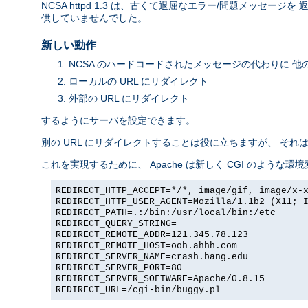
NCSA httpd 1.3 は、古くて退屈なエラー/問題メッ
供していませんでした。
新しい動作
NCSA のハードコードされたメッセージの代わりに 他
ローカルの URL にリダイレクト
外部の URL にリダイレクト
するようにサーバを設定できます。
別の URL にリダイレクトすることは役に立ちますが、 そ
これを実現するために、 Apache は新しく CGI のような環
REDIRECT_HTTP_ACCEPT=*/*, image/gif, image/x-
REDIRECT_HTTP_USER_AGENT=Mozilla/1.1b2 (X11; 
REDIRECT_PATH=.:/bin:/usr/local/bin:/etc
REDIRECT_QUERY_STRING=
REDIRECT_REMOTE_ADDR=121.345.78.123
REDIRECT_REMOTE_HOST=ooh.ahhh.com
REDIRECT_SERVER_NAME=crash.bang.edu
REDIRECT_SERVER_PORT=80
REDIRECT_SERVER_SOFTWARE=Apache/0.8.15
REDIRECT_URL=/cgi-bin/buggy.pl