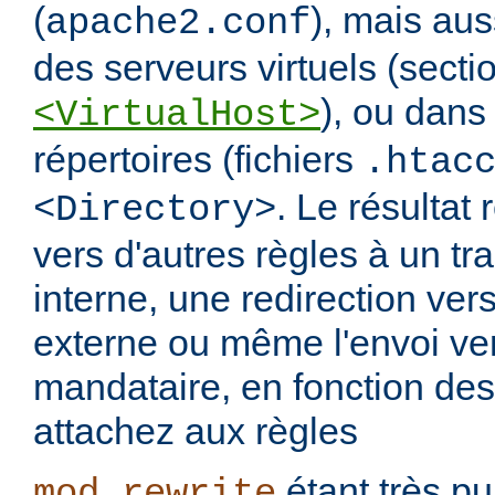
(
), mais aus
apache2.conf
des serveurs virtuels (secti
), ou dans
<VirtualHost>
répertoires (fichiers
.htac
. Le résultat 
<Directory>
vers d'autres règles à un t
interne, une redirection ver
externe ou même l'envoi ve
mandataire, en fonction de
attachez aux règles
étant très pui
mod_rewrite