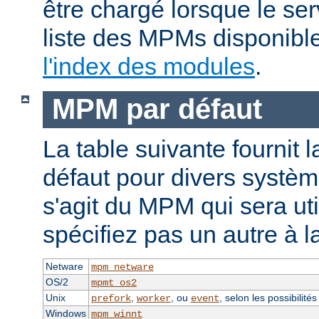
être chargé lorsque le se
liste des MPMs disponible
l'index des modules
.
MPM par défaut
La table suivante fournit 
défaut pour divers système
s'agit du MPM qui sera uti
spécifiez pas un autre à l
Netware
mpm_netware
OS/2
mpmt_os2
Unix
,
, ou
, selon les possibilité
prefork
worker
event
Windows
mpm_winnt