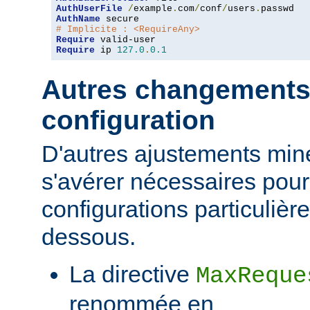
AuthUserFile
/
example
.
com
/
conf
/
users
.
AuthName
# Implicite : <RequireAny>
Require
Require
 ip 
127.0
.
0.1
Autres changements
configuration
D'autres ajustements min
s'avérer nécessaires pour
configurations particulièr
dessous.
La directive
MaxReque
renommée en