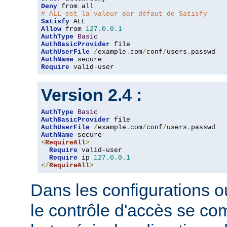
Deny
# ALL est la valeur par défaut de Satisfy
Satisfy
Allow
 from 
127.0
.
0.1
AuthType
Basic
AuthBasicProvider
AuthUserFile
/
example
.
com
/
conf
/
users
.
AuthName
Require
 valid-user
Version 2.4 :
AuthType
Basic
AuthBasicProvider
AuthUserFile
/
example
.
com
/
conf
/
users
.
AuthName
<
RequireAll
>
Require
 valid-user

Require
 ip 
127.0
.
0.1
</
RequireAll
>
Dans les configurations où
le contrôle d'accès se co