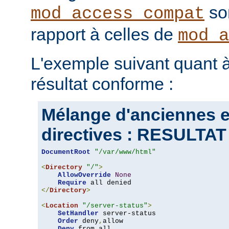
son
mod_access_compat
rapport à celles de
mod_a
L'exemple suivant quant à
résultat conforme :
Mélange d'anciennes e
directives : RESULT
DocumentRoot
"/var/www/html"
<
Directory
"/"
>
AllowOverride
None
Require
</
Directory
>
<
Location
"/server-status"
>
SetHandler
 server-status

Order
 deny
,
allow

Deny
 from all
