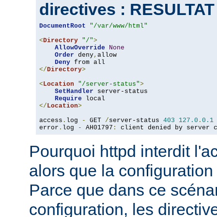
directives : RESULTA
DocumentRoot
"/var/www/html"
<
Directory
"/"
>
AllowOverride
None
Order
 deny
,
allow

Deny
</
Directory
>
<
Location
"/server-status"
>
SetHandler
 server-status

Require
</
Location
>
access
.
log 
-
 GET 
/
server-status 
403
127.0
.
0.1
error
.
log 
-
 AH01797
:
 client denied by server 
Pourquoi httpd interdit l'
alors que la configuration
Parce que dans ce scéna
configuration, les directiv