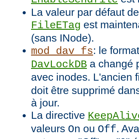
La valeur par défaut de 
est mainten
FileETag
(sans INode).
: le format
mod_dav_fs
a changé p
DavLockDB
avec inodes. L'ancien f
doit être supprimé dans
à jour.
La directive
KeepAliv
valeurs
ou
. Ava
On
Off