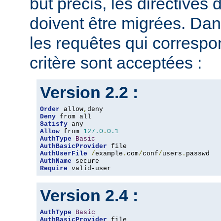
but précis, les directives
doivent être migrées. Dan
les requêtes qui corresp
critère sont acceptées :
Version 2.2 :
Order
 allow
,
Deny
Satisfy
Allow
 from 
127.0
.
0.1
AuthType
Basic
AuthBasicProvider
AuthUserFile
/
example
.
com
/
conf
/
users
.
AuthName
Require
 valid-user
Version 2.4 :
AuthType
Basic
AuthBasicProvider