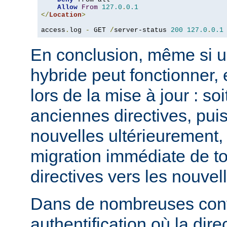
Allow
From
127.0
.
0.1
</
Location
>
access
.
log 
-
 GET 
/
server-status 
200
127.0
.
0.1
En conclusion, même si u
hybride peut fonctionner, 
lors de la mise à jour : so
anciennes directives, puis
nouvelles ultérieurement, 
migration immédiate de t
directives vers les nouvel
Dans de nombreuses conf
authentification où la dire