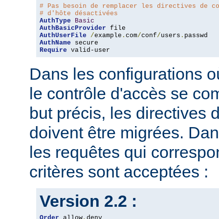
# Pas besoin de remplacer les directives de c
# d'hôte désactivées
AuthType
Basic
AuthBasicProvider
AuthUserFile
/
example
.
com
/
conf
/
users
.
AuthName
Require
 valid-user
Dans les configurations où
le contrôle d'accès se co
but précis, les directives
doivent être migrées. Dan
les requêtes qui corresp
critères sont acceptées :
Version 2.2 :
Order
 allow
,