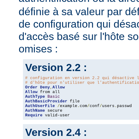
définie à sa valeur par dé
de configuration qui désac
d'accès basé sur l'hôte s
omises :
Version 2.2 :
# configuration en version 2.2 qui désactive 
# d'hôte pour n'utiliser que l'authentificati
Order
Deny
,
Allow
Allow
AuthType
Basic
AuthBasicProvider
AuthUserFile
/
example
.
com
/
conf
/
users
.
AuthName
Require
 valid-user
Version 2.4 :