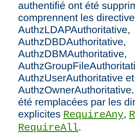
authentifié ont été suppri
comprennent les directiv
AuthzLDAPAuthoritative,
AuthzDBDAuthoritative,
AuthzDBMAuthoritative,
AuthzGroupFileAuthoritat
AuthzUserAuthoritative et
AuthzOwnerAuthoritative. 
été remplacées par les di
explicites
,
RequireAny
R
.
RequireAll