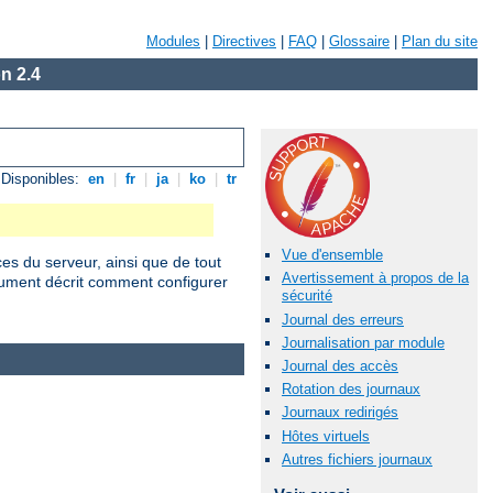
Modules
|
Directives
|
FAQ
|
Glossaire
|
Plan du site
n 2.4
Disponibles:
en
|
fr
|
ja
|
ko
|
tr
Vue d'ensemble
ces du serveur, ainsi que de tout
Avertissement à propos de la
cument décrit comment configurer
sécurité
Journal des erreurs
Journalisation par module
Journal des accès
Rotation des journaux
Journaux redirigés
Hôtes virtuels
Autres fichiers journaux