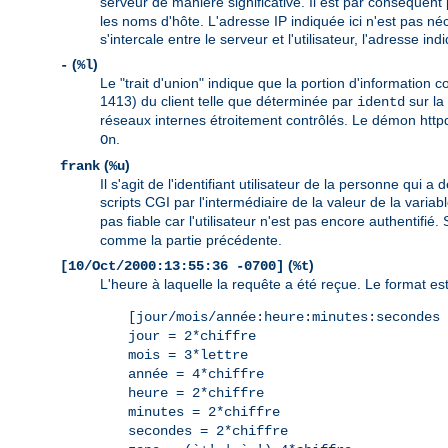
serveur de manière significative. Il est par conséquent 
les noms d'hôte. L'adresse IP indiquée ici n'est pas né
s'intercale entre le serveur et l'utilisateur, l'adresse 
(
)
-
%l
Le "trait d'union" indique que la portion d'information 
1413) du client telle que déterminée par
sur la 
identd
réseaux internes étroitement contrôlés. Le démon httpd 
.
On
(
)
frank
%u
Il s'agit de l'identifiant utilisateur de la personne qu
scripts CGI par l'intermédiaire de la valeur de la vari
pas fiable car l'utilisateur n'est pas encore authentifi
comme la partie précédente.
(
)
[10/Oct/2000:13:55:36 -0700]
%t
L'heure à laquelle la requête a été reçue. Le format est 
[jour/mois/année:heure:minutes:secondes 
jour = 2*chiffre
mois = 3*lettre
année = 4*chiffre
heure = 2*chiffre
minutes = 2*chiffre
secondes = 2*chiffre