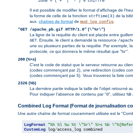
zone = (`+' | `-') 4*chiffre
Il est possible de modifier le format d'affichage de l'he
la forme de celle de la fonction
de la bib
strftime(3)
aux.
chaînes de format
de
.
mod_log_config
(
)
"GET /apache_pb.gif HTTP/1.0"
\"%r\"
La ligne de la requête du client est placée entre guille
. Ensuite, le client a demandé la ressource
GET
/apach
une ou plusieurs parties de la requête. Par exemple, la
protocole, ce qui donnera le même résultat que "
".
%r
(
)
200
%>s
C'est le code de statut que le serveur retourne au client
(codes commençant par 2), une redirection (codes com
(codes commençant par 5). Vous trouverez la liste com
(
)
2326
%b
La dernière partie indique la taille de l'objet retourné 
Pour indiquer l'absence de contenu par "
", utilisez
0
%B
Combined Log Format (Format de journalisation c
Une autre chaîne de format couramment utilisée est le "Combi
LogFormat
"%h %l %u %t \"%r\" %>s %b \"%{Refe
CustomLog
 log
/
access_log combined