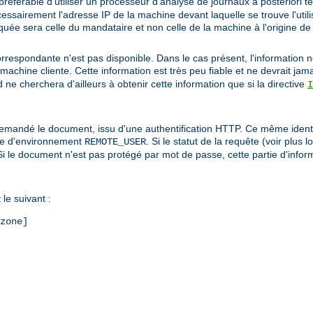
préférable d'utiliser un processeur d'analyse de journaux a posteriori t
cessairement l'adresse IP de la machine devant laquelle se trouve l'util
indiquée sera celle du mandataire et non celle de la machine à l'origine de
correspondante n'est pas disponible. Dans le cas présent, l'information n
machine cliente. Cette information est très peu fiable et ne devrait jama
ne cherchera d'ailleurs à obtenir cette information que si la directive
I
i a demandé le document, issu d'une authentification HTTP. Ce même ident
able d'environnement
. Si le statut de la requête (voir plus l
REMOTE_USER
é. Si le document n'est pas protégé par mot de passe, cette partie d'info
le suivant :
zone]