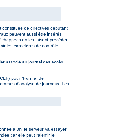
t constituée de directives débutant
éraux peuvent aussi être insérés
 échappées en les faisant précéder
nir les caractères de contrôle
hier associé au journal des accès
 (CLF) pour "Format de
grammes d'analyse de journaux. Les
ionnée à
, le serveur va essayer
On
dée car elle peut ralentir le