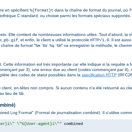
ure en spécifiant
dans la chaîne de format du journal, où
%{format}t
f
liothèque C standard, ou choisie parmi les formats spéciaux supportés. 
mets. Elle contient de nombreuses informations utiles. Tout d'abord, la mé
, et enfin, le client a utilisé le protocole
. Il est aus
e_pb.gif
HTTP/1.0
 chaîne de format "
" va enregistrer la méthode, le chemin
%m %U %q %H
. Cette information est très importante car elle indique si la requête a f
mençant par 3), une erreur due au client (codes commençant par 4), 
plète des codes de statut possibles dans la
specification HTTP
(RFC261
au client, en-têtes non compris. Si aucun contenu n'a été retourné au clie
au lieu de
.
%b
ombiné)
ned Log Format" (Format de journalisation combiné). Il s'utilise comme
rer}i\" \"%{User-agent}i\""