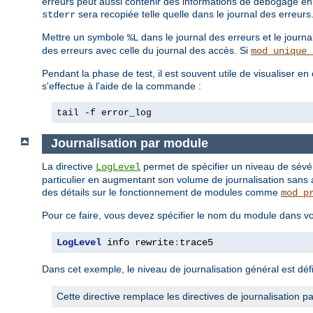
erreurs peut aussi contenir des informations de débogage en p
sera recopiée telle quelle dans le journal des erreurs
stderr
Mettre un symbole
dans le journal des erreurs et le journa
%L
des erreurs avec celle du journal des accès. Si
mod_unique_
Pendant la phase de test, il est souvent utile de visualiser e
s'effectue à l'aide de la commande :
tail -f error_log
Journalisation par module
La directive
permet de spécifier un niveau de sévé
LogLevel
particulier en augmentant son volume de journalisation sans 
des détails sur le fonctionnement de modules comme
mod_p
Pour ce faire, vous devez spécifier le nom du module dans vo
LogLevel
 info rewrite
:
trace5
Dans cet exemple, le niveau de journalisation général est défi
Cette directive remplace les directives de journalisatio