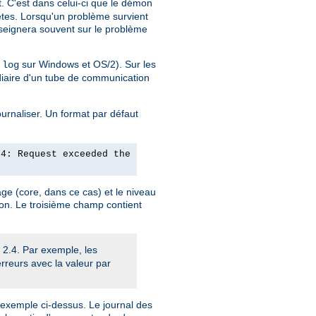
nt. C'est dans celui-ci que le démon
uêtes. Lorsqu'un problème survient
nseignera souvent sur le problème
sur Windows et OS/2). Sur les
.log
diaire d'un tube de communication
ournaliser. Un format par défaut
24: Request exceeded the
ge (core, dans ce cas) et le niveau
ion. Le troisième champ contient
 2.4. Par exemple, les
erreurs avec la valeur par
l'exemple ci-dessus. Le journal des