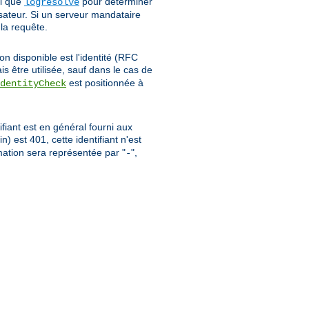
el que
pour déterminer
logresolve
isateur. Si un serveur mandataire
 la requête.
on disponible est l'identité (RFC
is être utilisée, sauf dans le cas de
est positionnée à
dentityCheck
ifiant est en général fourni aux
oin) est 401, cette identifiant n'est
rmation sera représentée par "
",
-