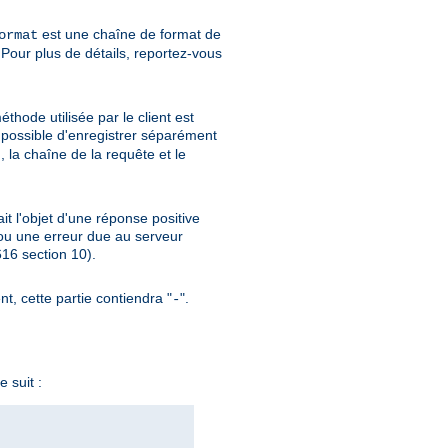
est une chaîne de format de
ormat
Pour plus de détails, reportez-vous
thode utilisée par le client est
si possible d'enregistrer séparément
, la chaîne de la requête et le
ait l'objet d'une réponse positive
ou une erreur due au serveur
6 section 10).
nt, cette partie contiendra "
".
-
 suit :