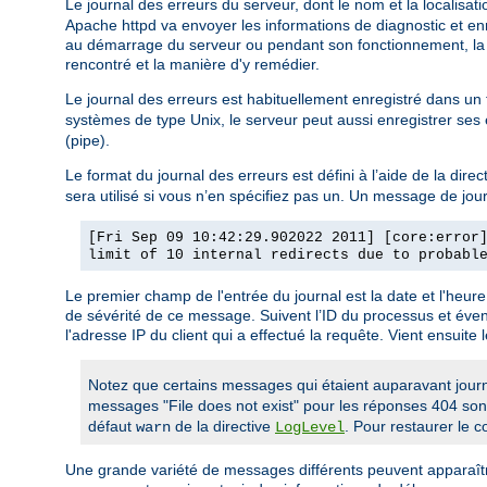
Le journal des erreurs du serveur, dont le nom et la localisati
Apache httpd va envoyer les informations de diagnostic et enr
au démarrage du serveur ou pendant son fonctionnement, la p
rencontré et la manière d'y remédier.
Le journal des erreurs est habituellement enregistré dans un 
systèmes de type Unix, le serveur peut aussi enregistrer ses
(pipe).
Le format du journal des erreurs est défini à l’aide de la direc
sera utilisé si vous n’en spécifiez pas un. Un message de jou
[Fri Sep 09 10:42:29.902022 2011] [core:error
limit of 10 internal redirects due to probabl
Le premier champ de l'entrée du journal est la date et l'heu
de sévérité de ce message. Suivent l’ID du processus et éven
l'adresse IP du client qui a effectué la requête. Vient ensuite 
Notez que certains messages qui étaient auparavant jour
messages "File does not exist" pour les réponses 404 son
défaut
de la directive
. Pour restaurer le 
warn
LogLevel
Une grande variété de messages différents peuvent apparaître 