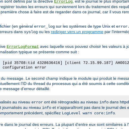
on sont définis par la directive
, est le journal le plus importa
ErrorLog
egistrer toutes les erreurs qui surviennent lors du traitement des req
remière chose à faire est de regarder dans ce journal, car il vous re
fichier (en général
sur les systèmes de type Unix et
error_log
error
 erreurs dans
ou les
rediriger vers un programme
par l'intermé
syslog
tive
avec laquelle vous pouvez choisir les valeurs à j
ErrorLogFormat
rnalisation typique se présente comme suit :
] [pid 35708:tid 4328636416] [client 72.15.99.187] AH001
e configuration error
re du message. Le second champ indique le module qui produit le messa
tuellement l’ID du thread du processus qui a été soumis à cette condit
le message d’erreur détaillé.
nalisés au niveau
ont été rétrogradés au niveau
dans httpd
error
info
t journalisés au niveau
et n’apparaîtront pas dans le journal des 
info
comportement précédent, spécifiez
.
LogLevel warn core:info
dans le journal des erreurs. La plupart d'entre eux sont similaires à 