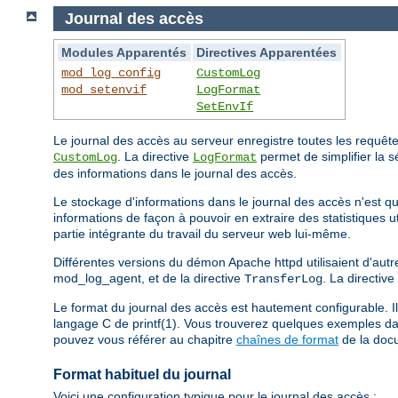
Journal des accès
Modules Apparentés
Directives Apparentées
mod_log_config
CustomLog
mod_setenvif
LogFormat
SetEnvIf
Le journal des accès au serveur enregistre toutes les requêtes 
. La directive
permet de simplifier la s
CustomLog
LogFormat
des informations dans le journal des accès.
Le stockage d'informations dans le journal des accès n'est que
informations de façon à pouvoir en extraire des statistiques 
partie intégrante du travail du serveur web lui-même.
Différentes versions du démon Apache httpd utilisaient d'autre
mod_log_agent, et de la directive
. La directive
TransferLog
Le format du journal des accès est hautement configurable. Il
langage C de printf(1). Vous trouverez quelques exemples dan
pouvez vous référer au chapitre
chaînes de format
de la doc
Format habituel du journal
Voici une configuration typique pour le journal des accès :