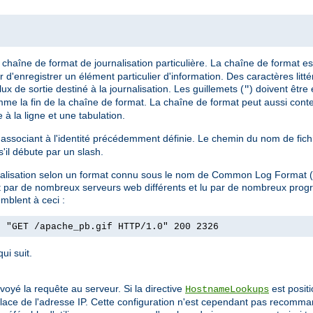
chaîne de format de journalisation particulière. La chaîne de format es
 d'enregistrer un élément particulier d'information. Des caractères litt
lux de sortie destiné à la journalisation. Les guillemets (
) doivent être
"
omme la fin de la chaîne de format. La chaîne de format peut aussi conte
à la ligne et une tabulation.
 l'associant à l'identité précédemment définie. Le chemin du nom de fic
 s'il débute par un slash.
ournalisation selon un format connu sous le nom de Common Log Format
uit par de nombreux serveurs web différents et lu par de nombreux pro
mblent à ceci :
] "GET /apache_pb.gif HTTP/1.0" 200 2326
ui suit.
envoyé la requête au serveur. Si la directive
est posit
HostnameLookups
 place de l'adresse IP. Cette configuration n'est cependant pas recomman