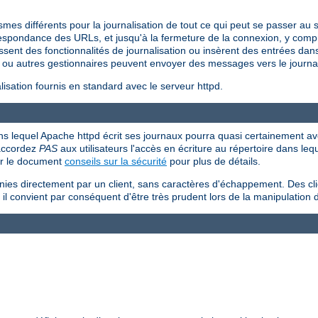
s différents pour la journalisation de tout ce qui peut se passer au s
respondance des URLs, et jusqu'à la fermeture de la connexion, y compr
ssent des fonctionnalités de journalisation ou insèrent des entrées dans 
ou autres gestionnaires peuvent envoyer des messages vers le journal
sation fournis en standard avec le serveur httpd.
 dans lequel Apache httpd écrit ses journaux pourra quasi certainement avo
'accordez
PAS
aux utilisateurs l'accès en écriture au répertoire dans le
ir le document
conseils sur la sécurité
pour plus de détails.
rnies directement par un client, sans caractères d'échappement. Des cl
 il convient par conséquent d'être très prudent lors de la manipulation 