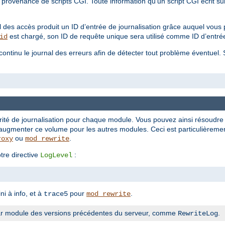
rovenance de scripts CGI. Toute information qu'un script CGI écrit sur
.
l des accès produit un ID d’entrée de journalisation grâce auquel vous p
est chargé, son ID de requête unique sera utilisé comme ID d’entrée
id
n continu le journal des erreurs afin de détecter tout problème éventuel.
rité de journalisation pour chaque module. Vous pouvez ainsi résoudr
augmenter ce volume pour les autres modules. Ceci est particulièrement
ou
.
roxy
mod_rewrite
tre directive
:
LogLevel
ni à info, et à
pour
.
trace5
mod_rewrite
n par module des versions précédentes du serveur, comme
.
RewriteLog