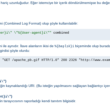
 hariç uzunluğudur. Eğer istemciye bir içerik döndürülmemişse bu değe
emi (Combined Log Format) olup şöyle kullanılabilir:
rer}i\" \"%{User-agent}i\""
ile aynıdır. İlave alanların ikisi de
biçeminde olup burad
%{
başlık
}i
girdisi şöyle olurdu:
] "GET /apache_pb.gif HTTP/1.0" 200 2326 "http://www.exa
)
i\"
teğin kaynaklandığı URI. (Bu isteğin yapılmasını sağlayan bağlantıyı içe
)
nt}i\"
n tarayıcısının raporladığı kendi tanıtım bilgisidir.