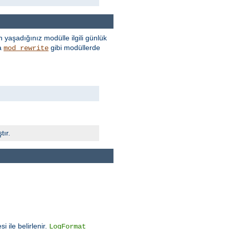
 yaşadığınız modülle ilgili günlük
a
gibi modüllerde
mod_rewrite
tır.
i ile belirlenir.
LogFormat