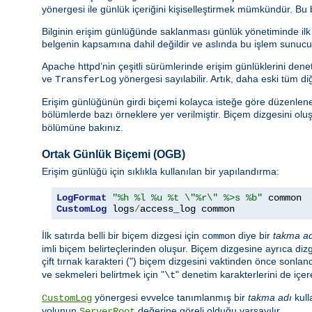
yönergesi ile günlük içeriğini kişiselleştirmek mümkündür. Bu
Bilginin erişim günlüğünde saklanması günlük yönetiminde ilk ad
belgenin kapsamına dahil değildir ve aslında bu işlem sunucunu
Apache httpd’nin çeşitli sürümlerinde erişim günlüklerini de
ve
yönergesi sayılabilir. Artık, daha eski tüm di
TransferLog
Erişim günlüğünün girdi biçemi kolayca isteğe göre düzenlenebi
bölümlerde bazı örneklere yer verilmiştir. Biçem dizgesini oluşt
bölümüne bakınız.
Ortak Günlük Biçemi (OGB)
Erişim günlüğü için sıklıkla kullanılan bir yapılandırma:
LogFormat
"%h %l %u %t \"%r\" %>s %b"
CustomLog
 logs
/
access_log common
İlk satırda belli bir biçem dizgesi için
diye bir
takma a
common
imli biçem belirteçlerinden oluşur. Biçem dizgesine ayrıca dizge
çift tırnak karakteri (") biçem dizgesini vaktinden önce sonland
ve sekmeleri belirtmek için "
" denetim karakterlerini de içere
\t
yönergesi evvelce tanımlanmış bir
takma adı
kull
CustomLog
yolunun
değerine göreli olduğu varsayılır.
ServerRoot