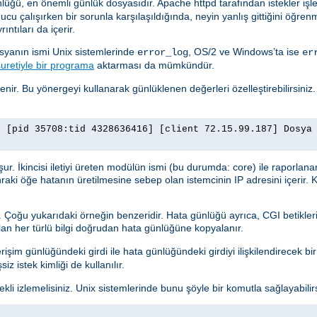
nlüğü, en önemli günlük dosyasıdır. Apache httpd tarafından istekler işl
cu çalışırken bir sorunla karşılaşıldığında, neyin yanlış gittiğini öğrenm
ıntıları da içerir.
osyanın ismi Unix sistemlerinde
, OS/2 ve Windows’ta ise
error_log
er
uretiyle bir programa
aktarması da mümkündür.
lenir. Bu yönergeyi kullanarak günlüklenen değerleri özelleştirebilirsiniz
] [pid 35708:tid 4328636416] [client 72.15.99.187] Dosya
luşur. İkincisi iletiyi üreten modülün ismi (bu durumda: core) ile raporlana
nraki öğe hatanın üretilmesine sebep olan istemcinin IP adresini içerir. K
r. Çoğu yukarıdaki örneğin benzeridir. Hata günlüğü ayrıca, CGI betikleri
ılan her türlü bilgi doğrudan hata günlüğüne kopyalanır.
işim günlüğündeki girdi ile hata günlüğündeki girdiyi ilişkilendirecek bir g
z istek kimliği de kullanılır.
i izlemelisiniz. Unix sistemlerinde bunu şöyle bir komutla sağlayabilirs