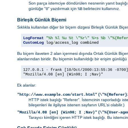
Son parça istemciye döndürülen nesnenin yanıt başlığı
günlüğe "
" yazdırmak için
belirtecini kullanınız.
0
%B
Birleşik Günlük Biçemi
Sıklıkla kullanılan diğer bir biçem dizgesi Birleşik Günlük Biç
LogFormat
"%h %l %u %t \"%r\" %>s %b \"%{Refe
CustomLog
 log
/
access_log combined
Bu biçem ilaveten 2 alan içermesi dışında Ortak Günlük Biçemi 
alanlarından biridir. Bu biçemin kullanıldığı bir erişim günlüğü 
127.0.0.1 - frank [10/Oct/2000:13:55:36 -0700
"Mozilla/4.08 [en] (Win98; I ;Nav)"
Ek alanlar:
(
"http://www.example.com/start.html"
\"%{Referer}
HTTP istek başlığı "Referer". İstemcinin raporladığı is
bileşenleri ile ilgiliyse istenen sayfanın URL’si olabilir.)
(
"Mozilla/4.08 [en] (Win98; I ;Nav)"
\"%{User-age
Tarayıcı kimliğini içeren HTTP istek başlığı. Bu istemcini