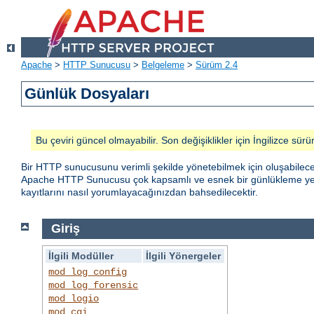
Apache
>
HTTP Sunucusu
>
Belgeleme
>
Sürüm 2.4
Günlük Dosyaları
Bu çeviri güncel olmayabilir. Son değişiklikler için İngilizce sürü
Bir HTTP sunucusunu verimli şekilde yönetebilmek için oluşabilece
Apache HTTP Sunucusu çok kapsamlı ve esnek bir günlükleme yete
kayıtlarını nasıl yorumlayacağınızdan bahsedilecektir.
Giriş
İlgili Modüller
İlgili Yönergeler
mod_log_config
mod_log_forensic
mod_logio
mod_cgi