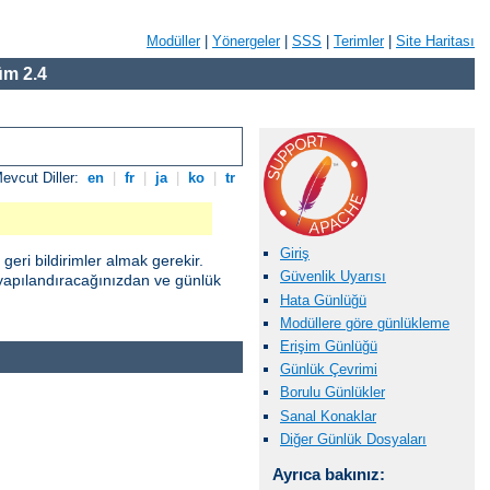
Modüller
|
Yönergeler
|
SSS
|
Terimler
|
Site Haritası
m 2.4
evcut Diller:
en
|
fr
|
ja
|
ko
|
tr
Giriş
eri bildirimler almak gerekir.
Güvenlik Uyarısı
yapılandıracağınızdan ve günlük
Hata Günlüğü
Modüllere göre günlükleme
Erişim Günlüğü
Günlük Çevrimi
Borulu Günlükler
Sanal Konaklar
Diğer Günlük Dosyaları
Ayrıca bakınız: