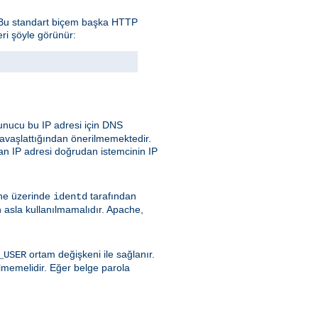
. Bu standart biçem başka HTTP
eri şöyle görünür:
nucu bu IP adresi için DNS
avaşlattığından önerilmemektedir.
an IP adresi doğrudan istemcinin IP
ine üzerinde
tarafından
identd
 asla kullanılmamalıdır. Apache,
ortam değişkeni ile sağlanır.
_USER
lmemelidir. Eğer belge parola