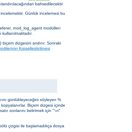
ılandırılacağından bahsedilecektir.
i incelemektir. Günlük incelemesi bu
_referer, mod_log_agent modülleri
 kullanılmaktadır.
) biçem dizgesini andırır. Sonraki
rdilerinin Kişiselleştirilmesi
arını günlükleyeceğini söyleyen %
i kopyalanırlar. Biçem dizgesi içinde
atır sonlarını belirtmek için "
"
\n
bölü çizgisi ile başlamadıkça dosya