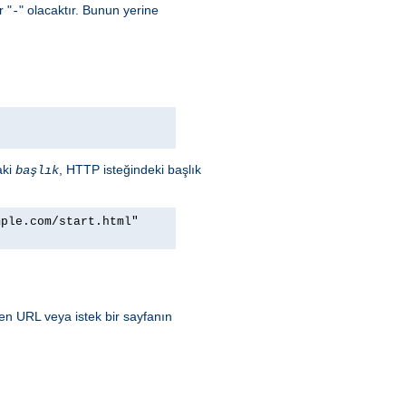
r "
" olacaktır. Bunun yerine
-
aki
, HTTP isteğindeki başlık
başlık
mple.com/start.html"
ren URL veya istek bir sayfanın