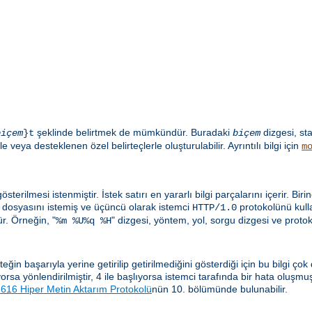
şeklinde belirtmek de mümkündür. Buradaki
dizgesi, st
biçem
}t
biçem
e veya desteklenen özel belirteçlerle oluşturulabilir. Ayrıntılı bilgi için
m
sterilmesi istenmiştir. İstek satırı en yararlı bilgi parçalarını içerir. Biri
dosyasını istemiş ve üçüncü olarak istemci
protokolünü kulla
HTTP/1.0
. Örneğin, "
" dizgesi, yöntem, yol, sorgu dizgesi ve proto
%m %U%q %H
n başarıyla yerine getirilip getirilmediğini gösterdiği için bu bilgi çok
lıyorsa yönlendirilmiştir, 4 ile başlıyorsa istemci tarafında bir hata oluşm
16 Hiper Metin Aktarım Protokolü
nün 10. bölümünde bulunabilir.