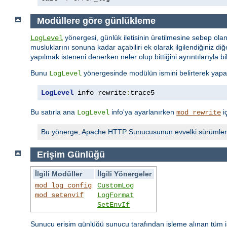
Modüllere göre günlükleme
yönergesi, günlük iletisinin üretilmesine sebep olan
LogLevel
musluklarını sonuna kadar açabiliri ek olarak ilgilendiğiniz diğer
yapılmak isteneni denerken neler olup bittiğini ayrıntılarıyla bi
Bunu
yönergesinde modülün ismini belirterek yapabi
LogLevel
LogLevel
 info rewrite
:
trace5
Bu satırla ana
info'ya ayarlanırken
i
LogLevel
mod_rewrite
Bu yönerge, Apache HTTP Sunucusunun evvelki sürümler
Erişim Günlüğü
İlgili Modüller
İlgili Yönergeler
mod_log_config
CustomLog
mod_setenvif
LogFormat
SetEnvIf
Sunucu erişim günlüğü sunucu tarafından işleme alınan tüm is