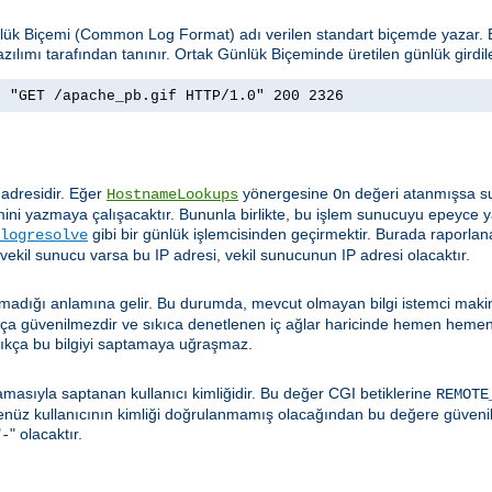
ünlük Biçemi (Common Log Format) adı verilen standart biçemde yazar
zılımı tarafından tanınır. Ortak Günlük Biçeminde üretilen günlük girdil
] "GET /apache_pb.gif HTTP/1.0" 200 2326
 adresidir. Eğer
yönergesine
değeri atanmışsa su
HostnameLookups
On
ini yazmaya çalışacaktır. Bununla birlikte, bu işlem sunucuyu epeyce y
gibi bir günlük işlemcisinden geçirmektir. Burada raporlan
logresolve
 vekil sunucu varsa bu IP adresi, vekil sunucunun IP adresi olacaktır.
t olmadığı anlamına gelir. Bu durumda, mevcut olmayan bilgi istemci mak
dukça güvenilmezdir ve sıkıca denetlenen iç ağlar haricinde hemen hemen
ıkça bu bilgiyi saptamaya uğraşmaz.
masıyla saptanan kullanıcı kimliğidir. Bu değer CGI betiklerine
REMOTE
henüz kullanıcının kimliği doğrulanmamış olacağından bu değere güveni
"
" olacaktır.
-