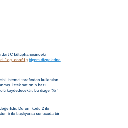
ardart C kütüphanesindeki
biçem dizgelerine
od_log_config
ncisi, istemci tarafından kullanılan
nmış. İstek satırının bazı
kolü kaydedecektir; bu dizge "
"
%r
 değerlidir. Durum kodu 2 ile
uştur, 5 ile başlıyorsa sunucuda bir