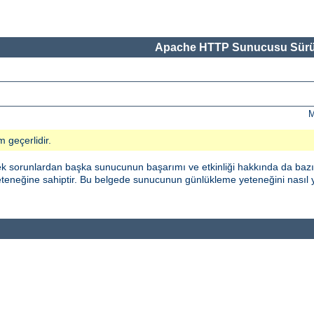
Apache HTTP Sunucusu Sürü
M
m geçerlidir.
k sorunlardan başka sunucunun başarımı ve etkinliği hakkında da bazı g
neğine sahiptir. Bu belgede sunucunun günlükleme yeteneğini nasıl 