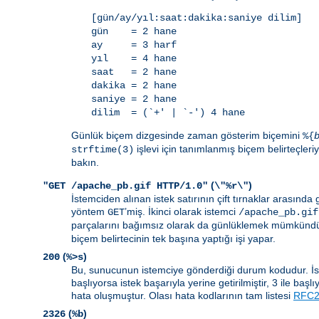
[gün/ay/yıl:saat:dakika:saniye dilim]
gün = 2 hane
ay = 3 harf
yıl = 4 hane
saat = 2 hane
dakika = 2 hane
saniye = 2 hane
dilim = (`+' | `-') 4 hane
Günlük biçem dizgesinde zaman gösterim biçemini
%{
işlevi için tanımlanmış biçem belirteçleriyl
strftime(3)
bakın.
(
)
"GET /apache_pb.gif HTTP/1.0"
\"%r\"
İstemciden alınan istek satırının çift tırnaklar arasında gö
yöntem
’miş. İkinci olarak istemci
GET
/apache_pb.gif
parçalarını bağımsız olarak da günlüklemek mümkündür
biçem belirtecinin tek başına yaptığı işi yapar.
(
)
200
%>s
Bu, sunucunun istemciye gönderdiği durum kodudur. İsteği
başlıyorsa istek başarıyla yerine getirilmiştir, 3 ile baş
hata oluşmuştur. Olası hata kodlarının tam listesi
RFC26
(
)
2326
%b