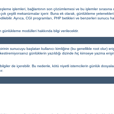
eşleme işlemleri, bağlantının son çözümlemesi ve bu işlemler sırasına 
k çeşitli mekanizmalar içerir. Buna ek olarak, günlükleme yetenekleri
edilebilir. Ayrıca, CGI programları, PHP betikleri ve benzerleri sunucu ha
ünlükleme modülleri hakkında bilgi verilecektir.
birinin sunucuyu başlatan kullanıcı kimliğine (bu genellikle root olur) 
kestiremiyorsanız günlüklerin yazıldığı dizinde
hiç kimseye
yazma erişimi
lgiler de içerebilir. Bu nedenle, kötü niyetli istemcilerin günlük dosyala
ır.