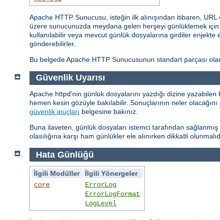
Apache HTTP Sunucusu, isteğin ilk alınışından itibaren, URL 
üzere sunucunuzda meydana gelen herşeyi günlüklemek için ço
kullanılabilir veya mevcut günlük dosyalarına girdiler enjekte 
gönderebilirler.
Bu belgede Apache HTTP Sunucusunun standart parçası olan g
Güvenlik Uyarısı
Apache httpd’nin günlük dosyalarını yazdığı dizine yazabilen 
hemen kesin gözüyle bakılabilir. Sonuçlarının neler olacağını 
güvenlik ipuçları
belgesine bakınız.
Buna ilaveten, günlük dosyaları istemci tarafından sağlanmış bi
olasılığına karşı ham günlükler ele alınırken dikkatli olunmalıd
Hata Günlüğü
İlgili Modüller
İlgili Yönergeler
core
ErrorLog
ErrorLogFormat
LogLevel