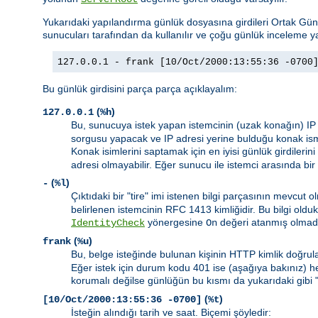
Yukarıdaki yapılandırma günlük dosyasına girdileri Ortak G
sunucuları tarafından da kullanılır ve çoğu günlük inceleme ya
127.0.0.1 - frank [10/Oct/2000:13:55:36 -0700
Bu günlük girdisini parça parça açıklayalım:
(
)
127.0.0.1
%h
Bu, sunucuya istek yapan istemcinin (uzak konağın) IP
sorgusu yapacak ve IP adresi yerine bulduğu konak ism
Konak isimlerini saptamak için en iyisi günlük girdilerini
adresi olmayabilir. Eğer sunucu ile istemci arasında bir
(
)
-
%l
Çıktıdaki bir "tire" imi istenen bilgi parçasının mevcu
belirlenen istemcinin RFC 1413 kimliğidir. Bu bilgi ol
yönergesine
değeri atanmış olmad
IdentityCheck
On
(
)
frank
%u
Bu, belge isteğinde bulunan kişinin HTTP kimlik doğrula
Eğer istek için durum kodu 401 ise (aşağıya bakınız) 
korumalı değilse günlüğün bu kısmı da yukarıdaki gibi 
(
)
[10/Oct/2000:13:55:36 -0700]
%t
İsteğin alındığı tarih ve saat. Biçemi şöyledir: