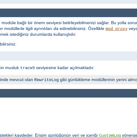
 modüle bağlı bir önem seviyesi belirleyebilmenizi sağlar. Bu yolla sorun
 modüllerle ilgili ayrıntıları da edinebilirsiniz. Özellikle
vey
mod_proxy
lmek istediğiniz durumlarda kullanışlıdır.
lirsiniz:
çin musluk
seviyesine kadar açılmaktadır.
trace5
inde mevcut olan
gibi günlükleme modüllerinin yerini almış
RewriteLog
tekleri kaydeder. Erişim günlüğünün yeri ve içeriği
yönerges
CustomLog