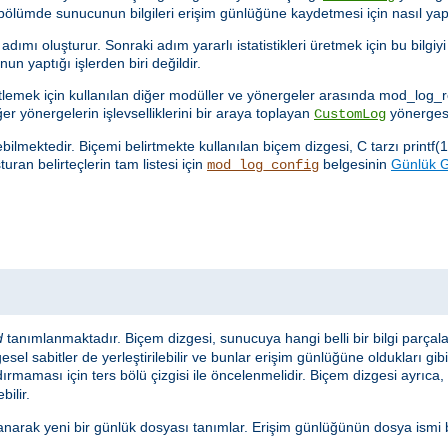
 bölümde sunucunun bilgileri erişim günlüğüne kaydetmesi için nasıl yap
ımı oluşturur. Sonraki adım yararlı istatistikleri üretmek için bu bilgiy
n yaptığı işlerden biri değildir.
netlemek için kullanılan diğer modüller ve yönergeler arasında mod_log
ğer yönergelerin işlevselliklerini bir araya toplayan
yönergesi
CustomLog
lmektedir. Biçemi belirtmekte kullanılan biçem dizgesi, C tarzı printf(1
uran belirteçlerin tam listesi için
belgesinin
Günlük Gi
mod_log_config
d
tanımlanmaktadır. Biçem dizgesi, sunucuya hangi belli bir bilgi parçal
sel sabitler de yerleştirilebilir ve bunlar erişim günlüğüne oldukları gib
ırmaması için ters bölü çizgisi ile öncelenmelidir. Biçem dizgesi ayrıca, s
bilir.
anarak yeni bir günlük dosyası tanımlar. Erişim günlüğünün dosya ismi 