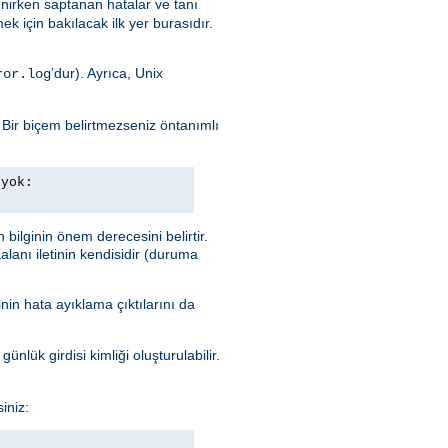
enirken saptanan hatalar ve tanı
ek için bakılacak ilk yer burasıdır.
’dur). Ayrıca, Unix
ror.log
. Bir biçem belirtmezseniz öntanımlı
 yok:
n bilginin önem derecesini belirtir.
alanı iletinin kendisidir (duruma
nin hata ayıklama çıktılarını da
ünlük girdisi kimliği oluşturulabilir.
iniz: