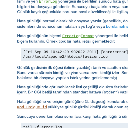
İsmi ve yeri
yönergesi ile belirtilen sunucu hata gü
ErrorLog
bilgileri bu dosyaya gönderilir. Sunucuyu başlatırken veya sunu
Günlük kaydı çoğunlukla sorunun nasıl düzeltileceği ile ilgili ayr
Hata günlüğü normal olarak bir dosyaya yazılır (genellikle, d
sistemlerinde sunucunun hataları
’a veya
borulamak s
syslog
Hata günlüğünün biçemi
yönergesi ile belir
ErrorLogFormat
biçem kullanılır. Örnek tipik bir hata iletisi içermektedir:
[Fri Sep 09 10:42:29.902022 2011] [core:error
/usr/local/apache2/htdocs/favicon.ico
Günlük girdisinin ilk öğesi iletinin yazıldığı tarih ve saatten o
Bunu varsa sürecin kimliği ve yine varsa evre kimliği izler. So
bakılırsa bir dosyaya yapılan istek yerine getirilememiş).
Hata günlüğünde görünebilecek ileti çeşitliliği oldukça fazladı
içerir. Bir CGI betiği tarafından standart hataya (
) yaz
stderr
Hata günlüğüne ve erişim günlüğüne
dizgeciği konularak er
%L
yüklüyse günlük girdisi kimliği olarak onun eşsi
mod_unique_id
Sunucuyu denerken olası sorunlara karşı hata günlüğünü sürekl
tail -f error_log