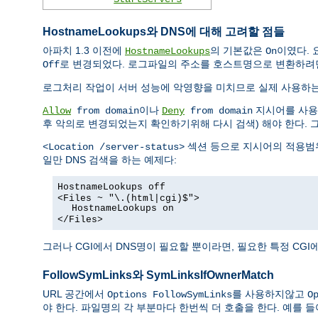
HostnameLookups와 DNS에 대해 고려할 점들
아파치 1.3 이전에
의 기본값은
이였다. 
HostnameLookups
On
로 변경되었다. 로그파일의 주소를 호스트명으로 변환하려
Off
로그처리 작업이 서버 성능에 악영향을 미치므로 실제 사용하
이나
지시어를 사용한
Allow
from domain
Deny
from domain
후 악의로 변경되었는지 확인하기위해 다시 검색) 해야 한다. 
섹션 등으로 지시어의 적용범위
<Location /server-status>
일만 DNS 검색을 하는 예제다:
HostnameLookups off
<Files ~ "\.(html|cgi)$">
HostnameLookups on
</Files>
그러나 CGI에서 DNS명이 필요할 뿐이라면, 필요한 특정 CG
FollowSymLinks와 SymLinksIfOwnerMatch
URL 공간에서
를 사용하지않고
Options FollowSymLinks
O
야 한다. 파일명의 각 부분마다 한번씩 더 호출을 한다. 예를 들