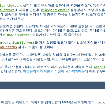
설정이 모두 벤치마크 결과에 큰 영향을 미쳤다. 특히 
StartServers
개 자식을 만든후,
설정값까지 초당 자식을
tServers
MinSpareServers
시에 접속하면 부하를 처리하기에 충분한 자식을 만들기까지 95초가 걸렸다
우 나쁘게 나온다.
않으려고 정했다. 컴퓨터가 자식을 시작하느라 바쁘면 요청을 서비스할 수
개 규칙은 완화되었다. 코드는 자식 한개를 만들고, 1초 쉬고, 두개를 만들
수가
설정에 다다르면 증가를 중단한다.
MinSpareServers
,
를 거의 설정할 필요가 없다. 일초에 자식을 4개
ervers
StartServers
결과가 도움이 될 것이다.
od_status
로세스를 종료한다. 기본값은 자식당 처리할 요청수에 제한이 없다는
이
0
 오래된 Solaris 버전을 사용한다면, 메모리유출때문에 이 값을
정
10000
연결에서 추가 요청을 기다리며 아무것도 하지않기때문에 계속 바쁘다.
KeepA
 맞게 설정한다.
연결유지의 대부분의 이점이 사라지기때문에
어떤 경우
동기화 모델을 지원한다. 아파치를 컴파일할때 MPM을 선택해야 한다.
beos