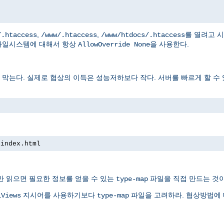
,
,
를 열려고 
/.htaccess
/www/.htaccess
/www/htdocs/.htaccess
파일시스템에 대해서 항상
을 사용한다.
AllowOverride None
는다. 실제로 협상의 이득은 성능저하보다 작다. 서버를 빠르게 할 수 
 index.html
만 읽으면 필요한 정보를 얻을 수 있는
파일을 직접 만드는 것이
type-map
지시어를 사용하기보다
파일을 고려하라. 협상방법에
iViews
type-map