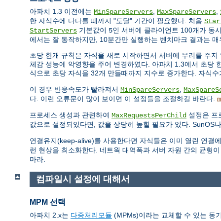
아파치 1.3 이전에는
,
,
MinSpareServers
MaxSpareServers
한 자식수에 다다를 때까지 "도달" 기간이 필요했다. 처음
Star
기본값이
인 서버에 클라이언트 100개가 동
StartServers
5
에서는 잘 동작하지만, 10분간만 실행하는 벤치마크 결과는 매
초당 한개 규칙은 자식을 새로 시작하면서 서버에 무리를 주지 
체감 성능에 악영향을 주어 변경하였다. 아파치 1.3에서 초당 한
식으로 초당 자식을 32개 만들때까지 지수로 증가한다. 자식
이 경우 반응속도가 빨라져서
,
MinSpareServers
MaxSpareS
다. 이런 오류문이 많이 보이면 이 설정들을 조절하길 바란다.
m
프로세스 생성과 관련하여
설정은 프
MaxRequestsPerChild
값으로 설정되있다면, 값을 상당히 높힐 필요가 있다. SunOS나
연결유지(keep-alive)를 사용한다면 자식들은 이미 열린 
런 현상을 최소화한다. 네트웍 대역폭과 서버 자원 간의 균형이
마라.
컴파일시 설정에 대해서
MPM 선택
아파치 2.x는
다중처리모듈
(MPMs)이라는 교체할 수 있는 