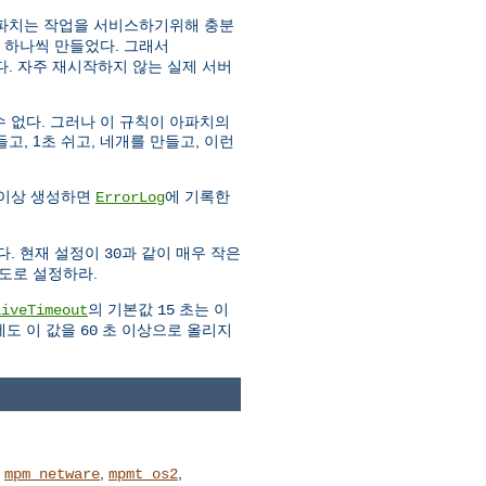
아파치는 작업을 서비스하기위해 충분
 하나씩 만들었다. 그래서
. 자주 재시작하지 않는 실제 서버
 없다. 그러나 이 규칙이 아파치의
고, 1초 쉬고, 네개를 만들고, 이런
 이상 생성하면
에 기록한
ErrorLog
다. 현재 설정이
과 같이 매우 작은
30
도로 설정하라.
의 기본값
초는 이
liveTimeout
15
에도 이 값을
초 이상으로 올리지
60
,
,
,
mpm_netware
mpmt_os2