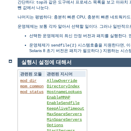
간단하다:
과 같은 도구에서 프로세스 목록을 보고 아파치
top
뺀 값에서 나눈다.
나머지는 평범하다: 충분히 빠른 CPU, 충분히 빠른 네트웍카드
운영체제는 보통 각자 알아서 선택할 일이다. 그러나 일반적으
선택한 운영체제의 최신 안정 버전과 패치를 실행한다. 
운영체제가
시스템호출을 지원한다면, 이를
sendfile(2)
Solaris 8 초기 버전은 패치가 필요하다.) 지원하는 
실행시 설정에 대해서
관련된 모듈
관련된 지시어
mod_dir
AllowOverride
mpm_common
DirectoryIndex
mod_status
HostnameLookups
EnableMMAP
EnableSendfile
KeepAliveTimeout
MaxSpareServers
MinSpareServers
Options
StartServers