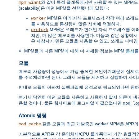
와 같이 특정 플래폼에서만 사용할 수 있는 MPM도
mpm_winnt
(scalability)은 어떤 MPM을 선택했냐에 달렸다:
MPM은 여러 자식 프로세스가 각각 여러 쓰레드를 
worker
를 사용하므로 통신량이 많은 서버에 적절하다.
MPM은 쓰레드가 한개인 자식 프로세스를 여러개 
prefork
지만, 더 많은 메모리를 사용한다. 다음과 같은 상황에서 쓰레드
은 제삼자가 만든 모듈을 사용할 수 있고, 쓰레드 디버깅
이 MPM들과 다른 MPM에 대해 더 자세한 정보는 MPM
문서
를
모듈
메모리 사용량이 성능에서 가장 중요한 요인이기때문에 실제로
를 주석처리하면 된다. 그래서 모듈을 제거하고 실행하여 사이
반대로 모듈이 아파치 실행파일에 정적으로 링크되있다면 원하
여기서 당연히 어떤 모듈을 사용하고 사용하지 말지 의문이 생
용할 것이다. 물론 웹사이트에 로그파일이 필요없다면
mod_lo
Atomic 명령
같은 모듈과 최근 개발중인 worker MPM은 APR의 
mod_cache
기본적으로 APR은 각 운영체제/CPU 플래폼에서 가장 효율적인 방