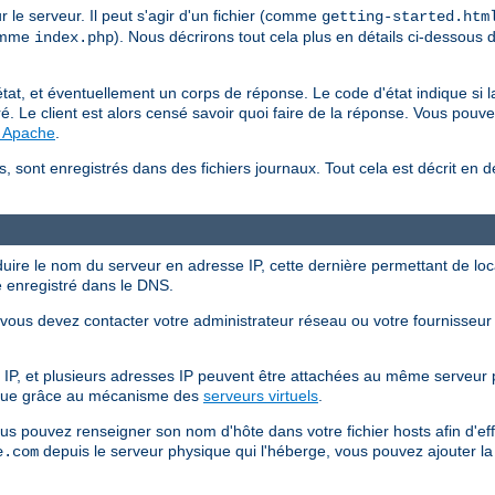
le serveur. Il peut s'agir d'un fichier (comme
getting-started.htm
comme
). Nous décrirons tout cela plus en détails ci-dessous 
index.php
at, et éventuellement un corps de réponse. Le code d'état indique si la
é. Le client est alors censé savoir quoi faire de la réponse. Vous pouve
P Apache
.
s, sont enregistrés dans des fichiers journaux. Tout cela est décrit en d
duire le nom du serveur en adresse IP, cette dernière permettant de local
e enregistré dans le DNS.
ous devez contacter votre administrateur réseau ou votre fournisseur d'
IP, et plusieurs adresses IP peuvent être attachées au même serveur 
ique grâce au mécanisme des
serveurs virtuels
.
ous pouvez renseigner son nom d'hôte dans votre fichier hosts afin d'e
depuis le serveur physique qui l'héberge, vous pouvez ajouter la 
e.com