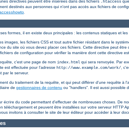
ines directives peuvent être insérées dans des fichiers
que 
.htaccess
ment destinés aux personnes qui n'ont pas accès aux fichiers de config
howto
.
access
es formes, il en existe deux principales : les contenus statiques et l
 images, les fichiers CSS et tout autre fichier résidant dans le système
ce du site où vous devez placer ces fichiers. Cette directive peut être 
chiers de configuration pour vérifier la manière dont cette directive est
a requête, c'est une page de nom
qui sera renvoyée. Par exe
index.html
ête est effectuée pour l'adresse
, c'e
http://www.example.com/work/
t par le serveur.
t du traitement de la requête, et qui peut différer d'une requête à 
diaire de
gestionnaires de contenu
ou "handlers". Il est aussi possible
ur écrire du code permettant d'effectuer de nombreuses choses. De no
s en téléchargement et peuvent être installées sur votre serveur HTTP 
ous invitons à consulter le site de leur éditeur pour accéder à leur do
mes