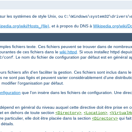
sur les systèmes de style Unix, ou
C:\Windows\system32\drivers\
ipedia.org/wiki/Hosts_(file)
, et à propos du DNS à
Wikipedia.org/wiki
ples fichiers texte. Ces fichiers peuvent se trouver dans de nombreux 
courantes de ces fichiers dans le
wiki httpd
. Si vous installez httpd depui
. Le nom du fichier de configuration par défaut est en général
2/conf
a
s fichiers afin d'en faciliter la gestion. Ces fichiers sont inclus dans le 
s ne sont pas figés et peuvent varier considérablement d'une distributio
 modifier l'organisation par défaut.
onfiguration
que l'on insère dans les fichiers de configuration. Une dire
 dépend en général du niveau auquel cette directive doit être prise en co
l, et en dehors de toute section
,
,
<Directory>
<Location>
<VirtualH
e particulier, elle doit être placée dans la section
qui fait
<Directory>
détails.