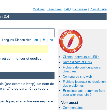
Modules
|
Directives
|
FAQ
|
Glossaire
|
Plan du site
n 2.4
Langues Disponibles:
en
|
fr
|
ru
Clients, serveurs et URLs
r où commencer et quelles
Noms d'hôte et DNS
Fichiers de configuration et
directives
Contenu du site web
Fichiers journaux et résolution
cole (par exemple
), un nom de
http
des problèmes
une chaîne de paramètres (query
Et maintenant, comment faire
pour aller plus loin ?
écifique, et effectue une
requête
Voir aussi
Commentaires