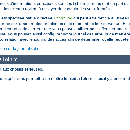
s d'informations principales sont les fichiers journaux, et en particuli
al des erreurs revient à essayer de conduire les yeux fermés.
 est spécifiée par la directive
qui peut être définie au nivea
ErrorLog
nforme sur la nature des problèmes et le moment de leur survenue. En o
ent un code d'erreur que vous pouvez utiliser pour effectuer une rech
me. Vous pouvez aussi configurer votre journal des erreurs de manière à
orrélation avec le journal des accès afin de déterminer quelle requête es
n sur la journalisation
.
 loin ?
er aux choses sérieuses.
s qu'il vous permettra de mettre le pied à l'étrier, mais il y a enco