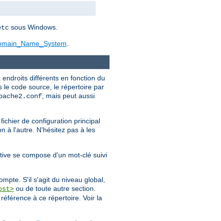
sous Windows.
etc
/Domain_Name_System
.
endroits différents en fonction du
s le code source, le répertoire par
, mais peut aussi
pache2.conf
fichier de configuration principal
n à l'autre. N'hésitez pas à les
ctive se compose d'un mot-clé suivi
mpte. S'il s'agit du niveau global,
ou de toute autre section.
ost>
 référence à ce répertoire. Voir la