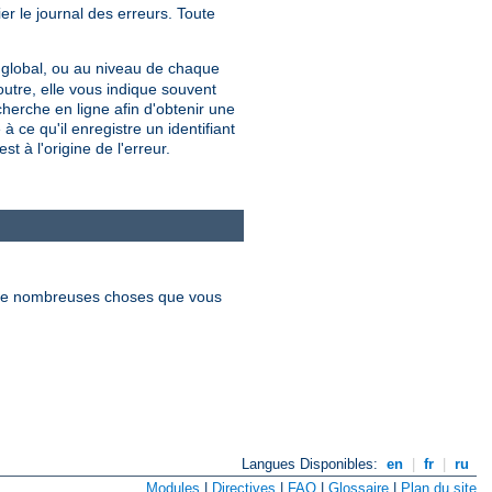
er le journal des erreurs. Toute
u global, ou au niveau de chaque
utre, elle vous indique souvent
erche en ligne afin d'obtenir une
 ce qu'il enregistre un identifiant
t à l'origine de l'erreur.
re de nombreuses choses que vous
Langues Disponibles:
en
|
fr
|
ru
Modules
|
Directives
|
FAQ
|
Glossaire
|
Plan du site