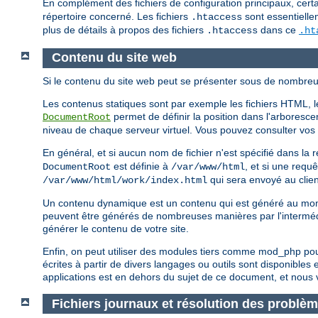
En complément des fichiers de configuration principaux, certa
répertoire concerné. Les fichiers
sont essentielle
.htaccess
plus de détails à propos des fichiers
dans ce
.htaccess
.ht
Contenu du site web
Si le contenu du site web peut se présenter sous de nombreus
Les contenus statiques sont par exemple les fichiers HTML, les
permet de définir la position dans l'arborescen
DocumentRoot
niveau de chaque serveur virtuel. Vous pouvez consulter vos fi
En général, et si aucun nom de fichier n'est spécifié dans l
est définie à
, et si une requ
DocumentRoot
/var/www/html
qui sera envoyé au clien
/var/www/html/work/index.html
Un contenu dynamique est un contenu qui est généré au momen
peuvent être générés de nombreuses manières par l'intermé
générer le contenu de votre site.
Enfin, on peut utiliser des modules tiers comme mod_php po
écrites à partir de divers langages ou outils sont disponible
applications est en dehors du sujet de ce document, et nous v
Fichiers journaux et résolution des problè