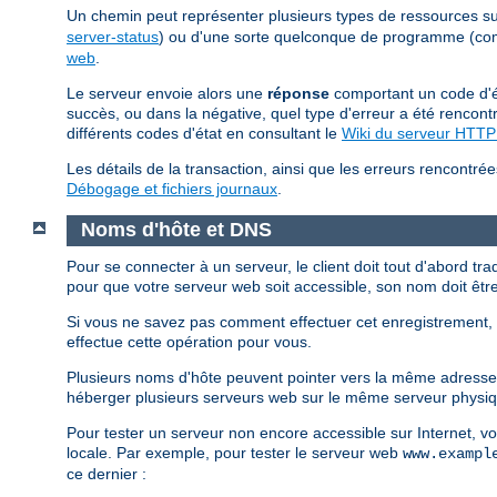
Un chemin peut représenter plusieurs types de ressources sur 
server-status
) ou d'une sorte quelconque de programme (
web
.
Le serveur envoie alors une
réponse
comportant un code d'ét
succès, ou dans la négative, quel type d'erreur a été rencontr
différents codes d'état en consultant le
Wiki du serveur HTT
Les détails de la transaction, ainsi que les erreurs rencontrée
Débogage et fichiers journaux
.
Noms d'hôte et DNS
Pour se connecter à un serveur, le client doit tout d'abord tra
pour que votre serveur web soit accessible, son nom doit êtr
Si vous ne savez pas comment effectuer cet enregistrement, v
effectue cette opération pour vous.
Plusieurs noms d'hôte peuvent pointer vers la même adresse 
héberger plusieurs serveurs web sur le même serveur phys
Pour tester un serveur non encore accessible sur Internet, v
locale. Par exemple, pour tester le serveur web
www.exampl
ce dernier :