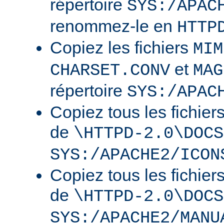
répertoire
SYS:/APAC
renommez-le en
HTTP
Copiez les fichiers
MIM
et
CHARSET.CONV
MAG
répertoire
SYS:/APAC
Copiez tous les fichier
de
\HTTPD-2.0\DOCS
SYS:/APACHE2/ICON
Copiez tous les fichier
de
\HTTPD-2.0\DOCS
SYS:/APACHE2/MANU