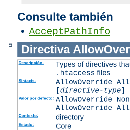
Consulte también
AcceptPathInfo
Directiva
AllowOver
Types of directives tha
Descripción:
files
.htaccess
AllowOverride All
Sintaxis:
[
directive-type
] 
AllowOverride Non
Valor por defecto:
AllowOverride All
directory
Contexto:
Core
Estado: