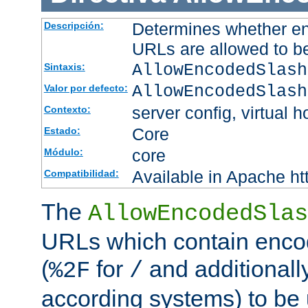
Determines whether en
Descripción:
URLs are allowed to b
AllowEncodedSlash
Sintaxis:
AllowEncodedSlash
Valor por defecto:
server config, virtual h
Contexto:
Core
Estado:
core
Módulo:
Available in Apache ht
Compatibilidad:
The
AllowEncodedSlas
URLs which contain enco
(
for
and additionall
%2F
/
according systems) to be