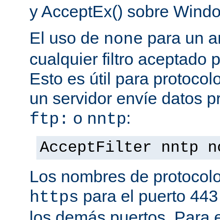
y AcceptEx() sobre Wind
El uso de
para un a
none
cualquier filtro aceptado 
Esto es útil para protoco
un servidor envíe datos p
o
:
ftp:
nntp
AcceptFilter nntp n
Los nombres de protocolo
para el puerto 443
https
los demás puertos. Para e