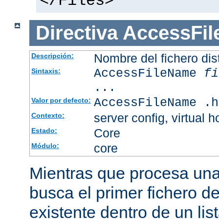
</Files>
Directiva
AccessFi
Nombre del fichero dis
Descripción:
AccessFileName
fi
Sintaxis:
...
AccessFileName .h
Valor por defecto:
server config, virtual h
Contexto:
Core
Estado:
core
Módulo:
Mientras que procesa una 
busca el primer fichero d
existente dentro de un li