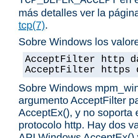
TCP_DEFER_ACCEPT
más detalles ver la pági
tcp(7)
.
Sobre Windows los valore
AcceptFilter http d
AcceptFilter https 
Sobre Windows mpm_winnt
argumento AcceptFilter p
AcceptEx(), y no soporta e
protocolo http. Hay dos va
API Windows AcceptEx() 