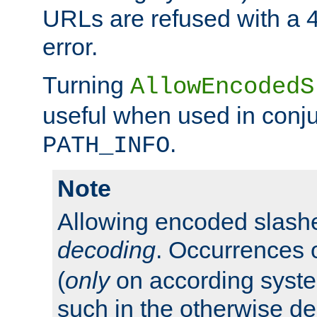
URLs are refused with a 
error.
Turning
AllowEncodedS
useful when used in conju
.
PATH_INFO
Note
Allowing encoded slas
decoding
. Occurrences 
(
only
on according system
such in the otherwise d