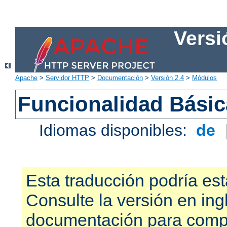
Versi
Apache
>
Servidor HTTP
>
Documentación
>
Versión 2.4
>
Módulos
Funcionalidad Bási
Idiomas disponibles:
de
Esta traducción podría est
Consulte la versión en ing
documentación para compr