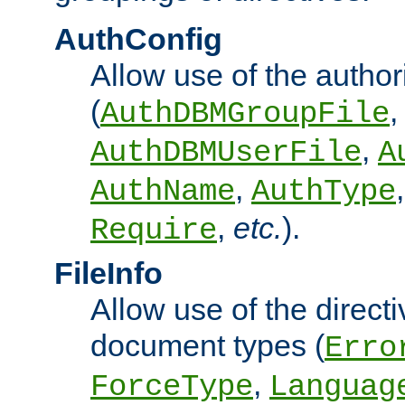
AuthConfig
Allow use of the author
(
,
AuthDBMGroupFile
,
AuthDBMUserFile
A
,
AuthName
AuthType
,
etc.
).
Require
FileInfo
Allow use of the directi
document types (
Erro
,
ForceType
Languag