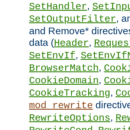
,
SetHandler
SetInp
, 
SetOutputFilter
and Remove* directive
data (
,
Header
Reques
,
SetEnvIf
SetEnvIf
,
BrowserMatch
Cook
,
CookieDomain
Cook
,
CookieTracking
Co
directi
mod_rewrite
,
RewriteOptions
Re
,