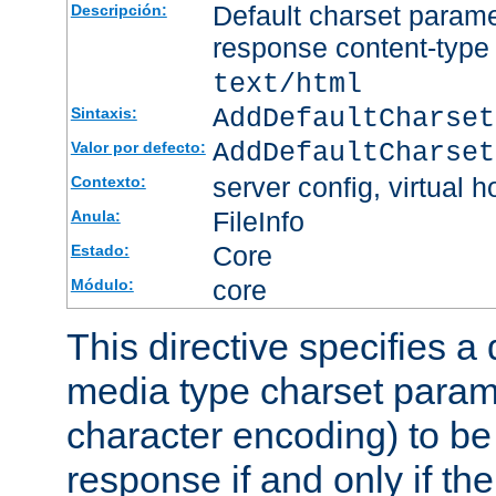
Default charset param
Descripción:
response content-type
text/html
AddDefaultCharset
Sintaxis:
AddDefaultCharset
Valor por defecto:
server config, virtual h
Contexto:
FileInfo
Anula:
Core
Estado:
core
Módulo:
This directive specifies a 
media type charset param
character encoding) to be
response if and only if th