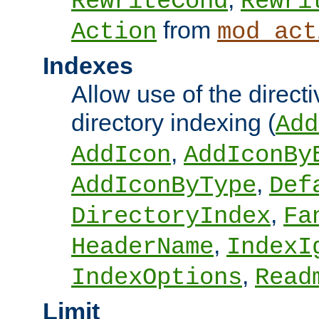
RewriteCond
Rewri
from
Action
mod_act
Indexes
Allow use of the directi
directory indexing (
Add
,
AddIcon
AddIconBy
,
AddIconByType
Def
,
DirectoryIndex
Fa
,
HeaderName
IndexI
,
IndexOptions
Read
Limit