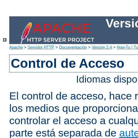
Versi
Apache
>
Servidor HTTP
>
Documentación
>
Versión 2.4
>
How-To / Tu
Control de Acceso
Idiomas dispo
El control de acceso, hace 
los medios que proporcion
controlar el acceso a cualqu
parte está separada de
aute