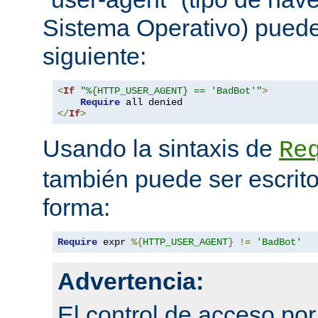
Sistema Operativo) pued
siguiente:
<
If
"%{HTTP_USER_AGENT} == 'BadBot'"
>
Require
</
If
>
Usando la sintaxis de
Re
también puede ser escrito
forma:
Require
 expr 
%{
HTTP_USER_AGENT
}
!=
'BadBot'
Advertencia:
El control de acceso po