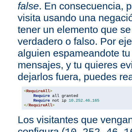
false
. En consecuencia, 
visita usando una negaci
tener un elemento que s
verdadero o falso. Por eje
alguien espameandote tu 
mensajes, y tu quieres ev
dejarlos fuera, puedes rea
<
RequireAll
>
Require
 all granted

Require
 not ip 
10.252
.
46.165
</
RequireAll
>
Los visitantes que vengan
configura (