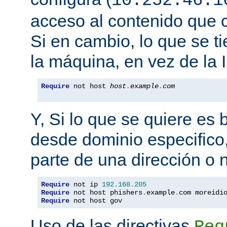
10.252.46.1
acceso al contenido que c
Si en cambio, lo que se t
la máquina, en vez de la I
Require
 not host 
host
.
example
.
com
Y, Si lo que se quiere es
desde dominio especifico,
parte de una dirección o
Require
 not ip 
192.168
.
205
Require
 not host phishers
.
example
.
com moreidi
Require
 not host gov
Uso de las directivas