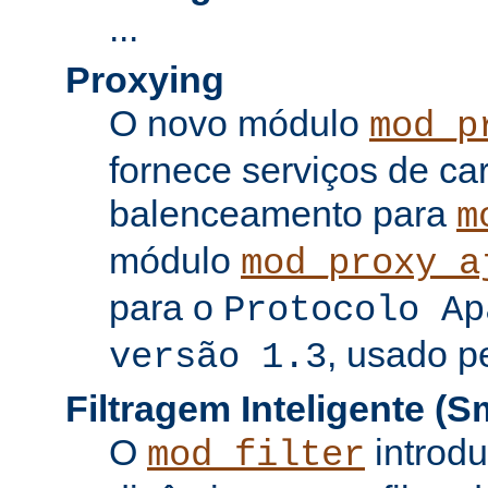
...
Proxying
O novo módulo
mod_p
fornece serviços de c
balenceamento para
m
módulo
mod_proxy_a
para o
Protocolo Ap
, usado p
versão 1.3
Filtragem Inteligente (Sm
O
introdu
mod_filter