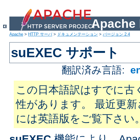
Apach
Apache
>
HTTP サーバ
>
ドキュメンテーション
>
バージョン 2.4
suEXEC サポート
翻訳済み言語:
e
この日本語訳はすでに古
性があります。 最近更
には英語版をご覧下さい
suEXEC
機能により、Apac