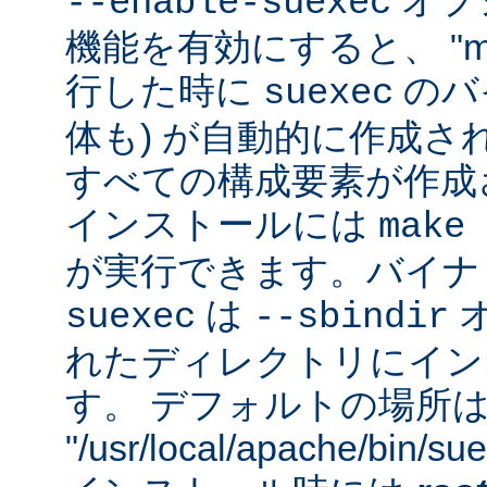
オプシ
--enable-suexec
機能を有効にすると、 "m
行した時に
のバイ
suexec
体も) が自動的に作成さ
すべての構成要素が作成
インストールには
make 
が実行できます。バイナ
は
suexec
--sbindir
れたディレクトリにイン
す。 デフォルトの場所
"/usr/local/apache/bin/