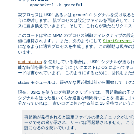
apache2ctl -k graceful
親プロセスは
あるいは
シグナルを受け取ると
USR1
graceful
うに
助言
します。 親プロセスは設定ファイルを再読込して、
スに置き換えていきます。 そして、これらが新たなリクエス
このコードは常に MPM のプロセス制御ディレクティブの
値に維持されます。。また、次のようにして
StartServers
になるように適宜プロセスを生成します。 この挙動は現在
います。
を 使用している場合は、
シグナルが送られ
mod_status
USR1
能な時間を最小にするように (リクエストは OS によって
ードは書かれています。 このようにするために、世代をま
status モジュールは、緩やかな再起動以前から開始して 
現在、
を使うログ移動スクリプトでは、 再起動前の子
USR1
シグナルを送った後いくらか適当な時間待つことを 提案しま
分かっていれば、 古いログに何かする前に 15 分待つという
再起動が発行されると設定ファイルの構文チェックがまず走
ージでその旨が示され、サーバは再起動されません。 こ
態になるのを防いでいます。