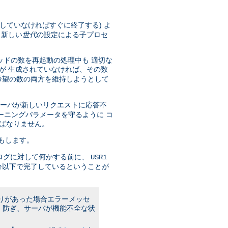
していなければすぐに終了する) よ
 新しい
世代
の設定による子プロセ
ッドの数を再起動の処理中も 適切な
が 生成されていなければ、その数
希望の数の両方を維持しようとして
サーバが新しいリクエストに応答不
ーニングパラメータを守るように コ
ばなりません。
もします。
ログに対して何かする前に、
USR1
分以下で完了しているということが
誤りがあった場合エラーメッセ
 防ぎ、サーバが機能不全な状