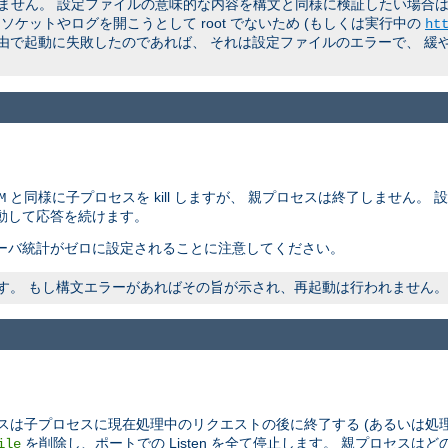
ん。 設定ファイルの意味的な内容を構文と同様に検証したい場合は、 非
ケットやログを開こうとして root でないため (もしくは実行中の
ht
理由で起動に失敗したのであれば、 それは設定ファイルのエラーで、 緩
と同様に子プロセスを kill しますが、 親プロセスは終了しません。
M
動して応答を続けます。
ーバ統計がゼロに設定されることに注意してください。
われます。 もし構文エラーがあればその旨が示され、再起動は行われません。
スは子プロセスに現在処理中のリクエストの後に終了する (あるいは処
を削除し、ポートでの Listen を全て停止します。 親プロセス
ile