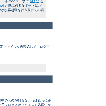
 root ユーザで
を
httpd
が既に必要なポートにバ
tpd
やかな再起動を行う前にその誤
 設定ファイルを再読込して、ログフ
理中のものが何もなければ直ちに終
はどの子プロセスがリクエスト処理中か