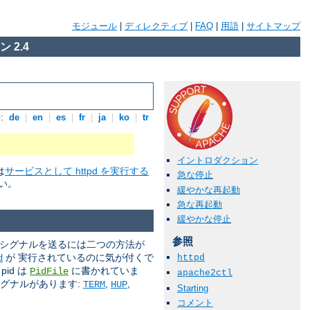
モジュール
|
ディレクティブ
|
FAQ
|
用語
|
サイトマップ
 2.4
:
de
|
en
|
es
|
fr
|
ja
|
ko
|
tr
イントロダクション
は
サービスとして httpd を実行する
急な停止
い。
緩やかな再起動
急な再起動
緩やかな停止
参照
 シグナルを送るには二つの方法が
が 実行されているのに気が付くで
d
httpd
id は
に書かれていま
PidFile
apache2ctl
シグナルがあります:
,
,
TERM
HUP
Starting
コメント