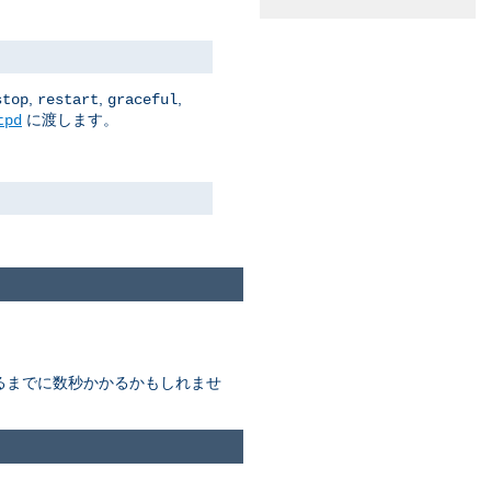
,
,
,
stop
restart
graceful
に渡します。
tpd
終わるまでに数秒かかるかもしれませ