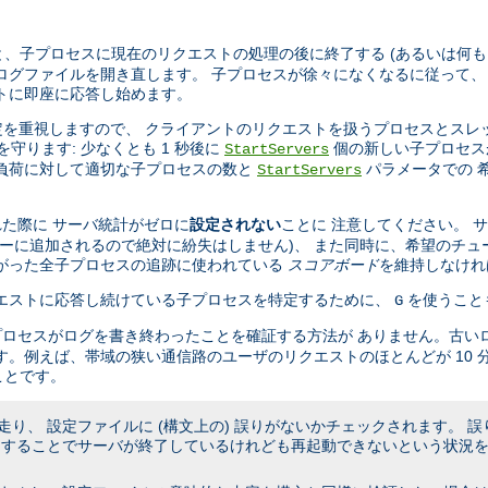
、子プロセスに現在のリクエストの処理の後に終了する (あるいは何も
ログファイルを開き直します。 子プロセスが徐々になくなるに従って、
トに即座に応答し始めます。
設定を重視しますので、 クライアントのリクエストを扱うプロセスとスレ
を守ります: 少なくとも 1 秒後に
個の新しい子プロセス
StartServers
の負荷に対して適切な子プロセスの数と
パラメータでの 
StartServers
た際に サーバ統計がゼロに
設定されない
ことに 注意してください。 
キューに追加されるので絶対に紛失はしません)、 また同時に、希望のチュ
たがった全子プロセスの追跡に使われている
スコアボード
を維持しなけれ
リクエストに応答し続けている子プロセスを特定するために、
を使うこと
G
プロセスがログを書き終わったことを確証する方法が ありません。古い
す。例えば、帯域の狭い通信路のユーザのリクエストのほとんどが 10 
ことです。
り、 設定ファイルに (構文上の) 誤りがないかチェックされます。 
うすることでサーバが終了しているけれども再起動できないという状況を