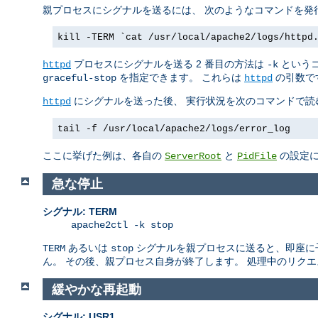
親プロセスにシグナルを送るには、 次のようなコマンドを発
kill -TERM `cat /usr/local/apache2/logs/httpd
プロセスにシグナルを送る 2 番目の方法は
というコ
httpd
-k
を指定できます。 これらは
の引数で
graceful-stop
httpd
にシグナルを送った後、 実行状況を次のコマンドで読
httpd
tail -f /usr/local/apache2/logs/error_log
ここに挙げた例は、各自の
と
の設定に
ServerRoot
PidFile
急な停止
シグナル: TERM
apache2ctl -k stop
あるいは
シグナルを親プロセスに送ると、即座に子プロ
TERM
stop
ん。 その後、親プロセス自身が終了します。 処理中のリク
緩やかな再起動
シグナル: USR1