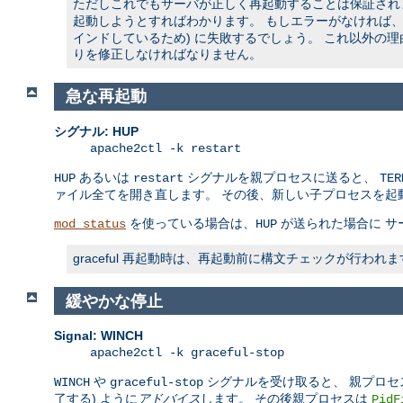
ただしこれでもサーバが正しく再起動することは保証されませ
起動しようとすればわかります。 もしエラーがなければ、ソ
インドしているため) に失敗するでしょう。 これ以外の
りを修正しなければなりません。
急な再起動
シグナル: HUP
apache2ctl -k restart
あるいは
シグナルを親プロセスに送ると、
HUP
restart
TER
ァイル全てを開き直します。 その後、新しい子プロセスを起
を使っている場合は、
が送られた場合に サ
mod_status
HUP
graceful 再起動時は、再起動前に構文チェックが行
緩やかな停止
Signal: WINCH
apache2ctl -k graceful-stop
や
シグナルを受け取ると、 親プロセ
WINCH
graceful-stop
了する) ように
アドバイス
します。 その後親プロセスは
PidF