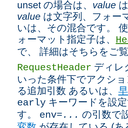
unset の場合は、
value
は
value
は文字列、フォー
いは、その混合です。 
ォーマット指定子は、
He
で、 詳細はそちらをご
ディレ
RequestHeader
いった条件下でアクショ
る追加引数 あるいは、
早
キーワードを設定
early
す。
の引数で
env=
...
変数
が存在している (