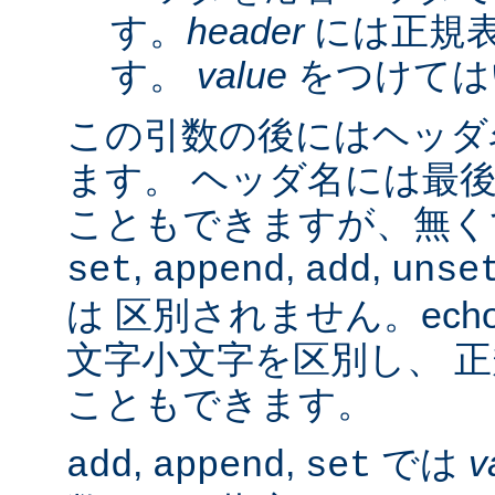
す。
header
には正規
す。
value
をつけては
この引数の後にはヘッダ名
ます。 ヘッダ名には最
こともできますが、無く
,
,
,
set
append
add
unse
は 区別されません。ech
文字小文字を区別し、 
こともできます。
,
,
では
v
add
append
set