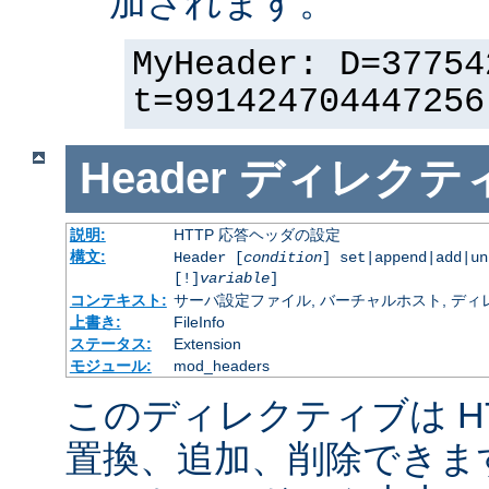
加されます。
MyHeader: D=37754
t=991424704447256
Header
ディレクテ
説明:
HTTP 応答ヘッダの設定
構文:
Header [
condition
] set|append|add|u
[!]
variable
]
コンテキスト:
サーバ設定ファイル, バーチャルホスト, ディレクトリ
上書き:
FileInfo
ステータス:
Extension
モジュール:
mod_headers
このディレクティブは H
置換、追加、削除できま