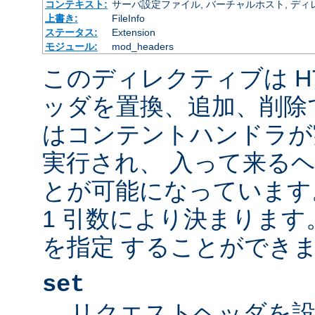
コンテキスト:
サーバ設定ファイル, バーチャルホスト, ディレクトリ
上書き:
FileInfo
ステータス:
Extension
モジュール:
mod_headers
このディレクティブは H
ッダを置換、追加、削除
はコンテントハンドラが
実行され、 入って来る
とが可能になっています
1 引数により決まりま
を指定 することができま
set
リクエストヘッダを設