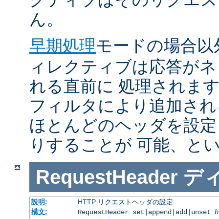
ん。
早期処理
モードの場合以
ィレクティブは応答がネ
れる直前に 処理されま
フィルタにより追加され
ほとんどのヘッダを設定
りすることが 可能、と
RequestHeader
デ
説明:
HTTP リクエストヘッダの設定
構文:
RequestHeader set|append|add|unset
h