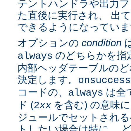
テントハンドラや出力フ
た直後に実行され、 出
できるようになっていま
オプションの
condition
のどちらかを指
always
内部ヘッダテーブルのど
決定します。
onsuccess
コードの、
は全
always
ド (
を含む) の意味
2
xx
ジュールでセットされる
トしたい場合は特に、 