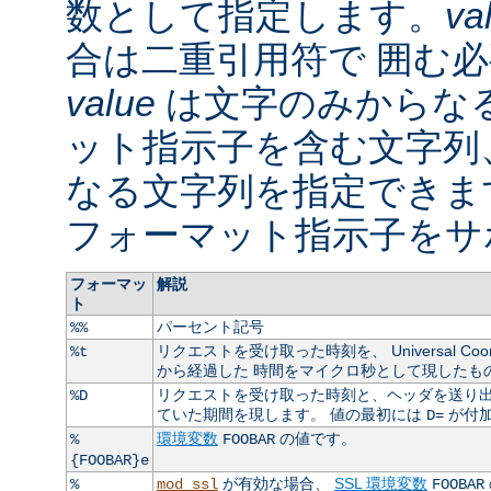
数として指定します。
va
合は二重引用符で 囲む
value
は文字のみからなる
ット指示子を含む文字列
なる文字列を指定できま
フォーマット指示子をサ
フォーマッ
解説
ト
パーセント記号
%%
リクエストを受け取った時刻を、 Universal Coordin
%t
から経過した 時間をマイクロ秒として現したも
リクエストを受け取った時刻と、ヘッダを送り出
%D
ていた期間を現します。 値の最初には
が付
D=
環境変数
の値です。
%
FOOBAR
{FOOBAR}e
が有効な場合、
SSL 環境変数
%
mod_ssl
FOOBAR